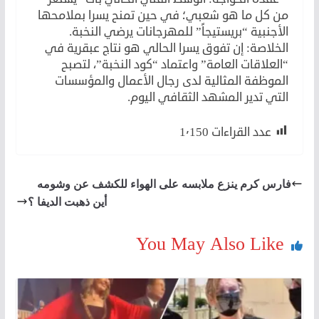
من كل ما هو شعبي؛ في حين تمنح يسرا بملامحها
الأجنبية “بريستيجاً” للمهرجانات يرضي النخبة.
الخلاصة: إن تفوق يسرا الحالي هو نتاج عبقرية في
“العلاقات العامة” واعتماد “كود النخبة”، لتصبح
الموظفة المثالية لدى رجال الأعمال والمؤسسات
التي تدير المشهد الثقافي اليوم.
عدد القراءات
1٬150
فارس كرم ينزع ملابسه على الهواء للكشف عن وشومه
أين ذهبت الديفا ؟
You May Also Like