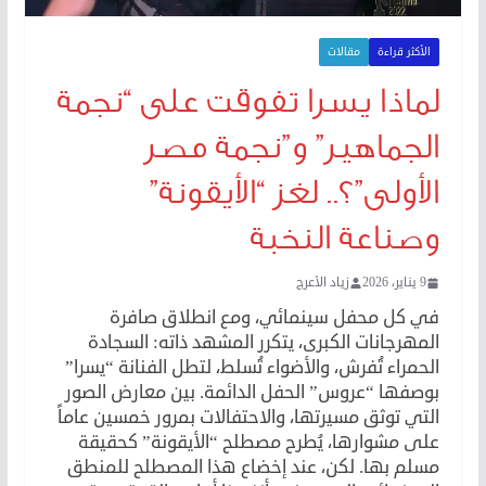
الأكثر قراءة
مقالات
لماذا يسرا تفوقت على “نجمة
الجماهير” و”نجمة مصر
الأولى”؟.. لغز “الأيقونة”
وصناعة النخبة
9 يناير، 2026
زياد الأعرج
في كل محفل سينمائي، ومع انطلاق صافرة
المهرجانات الكبرى، يتكرر المشهد ذاته: السجادة
الحمراء تُفرش، والأضواء تُسلط، لتطل الفنانة “يسرا”
بوصفها “عروس” الحفل الدائمة. بين معارض الصور
التي توثق مسيرتها، والاحتفالات بمرور خمسين عاماً
على مشوارها، يُطرح مصطلح “الأيقونة” كحقيقة
مسلم بها. لكن، عند إخضاع هذا المصطلح للمنطق