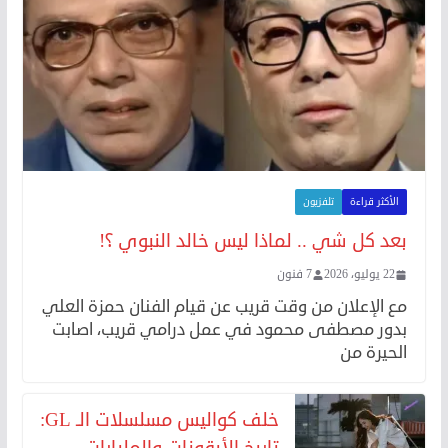
الأكثر قراءة
تلفزيون
بعد كل شي .. لماذا ليس خالد النبوي ؟!
22 يوليو، 2026
7 فنون
مع الإعلان من وقت قريب عن قيام الفنان حمزة العلي
بدور مصطفى محمود في عمل درامي قريب، اصابت
الحيرة من
خلف كواليس مسلسلات الـ GL:
تاريخ الأيقونات والمليارات