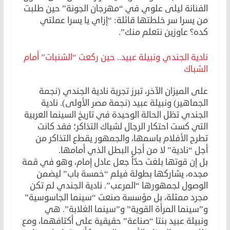
الفنانة ليلى علوي في “مهرجان الجونة” حين طلبت
من يسرا سر خلطتها قائلة: “إزاي يا يسرا عملتي
كده؟ عاوزين نتعلم منك”.
نادية الجندي ونبيلة عبيد.. حين ركعت “الشنبات” أمام
الشباك
على الميزان الآخر، تبرز تجربة نادية الجندي (نجمة
الجماهير) ونبيلة عبيد (نجمة مصر الأولى). نادية
الجندي تظل الحالة الوحيدة في تاريخ السينما العربية
التي كست احتكار الرجال لشباك التذاكر؛ فقد كانت
تطرح الأفلام باسمها، والجمهور يقطع التذاكر من
أجل “نادية” لا من أجل البطل الذي أمامها.
بل إن قوتها بلغت حدّاً جعل عادل إمام، وهو في قمة
مجده، يشاركها بطولة فيلم “خمسة باب” ليضمن
الوصول لجمهورها “المرعب”. نادية الجندي لم تكن
مجرد ممثلة، بل مؤسسة صنعت “سينما الجاسوسية”
و”سينما المرأة القوية” و”سينما الغلابة”. هي
ونبيلة عبيد بنتا “صناعة” حقيقية على أكتافهما، ومع