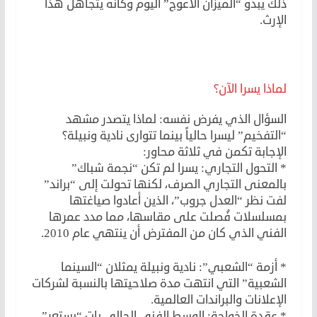
ذلك يبدو “الميزان الأعوج” اليوم وكأنه يتجاهل هذا
الإرث.
لماذا يسرا الآن؟
السؤال الذي يفرض نفسه: لماذا يتصدر مشهد
“التفخيم” ليسرا حالياً بينما تتوارى نادية ونبيلة؟
الإجابة تكمن في ثلاثة محاور:
* التحول التجاري: يسرا لم تكن “نجمة شباك”
بالمعنى التجاري الصرف، لكنها تحولت إلى “براند”
لفت نظر “العدل جروب”، الذين أعادوا صياغتها
بمسلسلات فُصلت على مقاسها، مما مدد عمرها
الفني الذي كان من المفترض أن ينتهي عام 2010.
* أزمة “الشعبي”: نادية ونبيلة يمثلان “السينما
الشعبية” التي انتهت مدة صلاحيتها بالنسبة لشركات
الإعلانات والبراندات العالمية.
* عقدة الخواجة: الوسط الفني الحالي بات “يستعر”