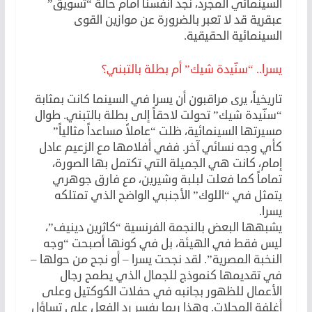
السينمائي المجرد، نجد أنفسنا أمام حالة “تسويق”
عبقرية قد لا تعبر بالضرورة عن موازين القوى
السينمائية الحقيقية.
يسرا.. “سنّيدة شيك” أم بطلة بالتبني؟
تاريخياً، يرى مراقبون أن يسرا في السينما كانت بمثابة
“سنّيدة شيك” تحولت لاحقاً إلى بطلة بالتبني. طوال
مسيرتها السينمائية، ظلت “عاملاً مساعداً مثالياً”
كأي وجه نسائي آخر. ففي أفلامها مع الزعيم عادل
إمام، كانت هي الجميلة التي تكتمل بها الصورة،
تماماً كما فعلت لبلبة وشيرين، مع فارق جوهري
يتمثل في “اللوك” الأجنبي الواضح الذي تمتلكه
يسرا.
يشبهها البعض بالنجمة الفرنسية “كاثرين دينيف”،
ليس فقط في الهيئة، بل في كونها أصبحت “وجه
النخبة المصرية”. لقد نجحت يسرا – أو نجح من حولها –
في تقديمها كنموذج للجمال الذي يطمح رجال
الأعمال للظهور بجانبه في حفلات الكوكتيل وعلى
أغلفة المجلات. وهذا ربما يفسر رد الفعل على تساؤل