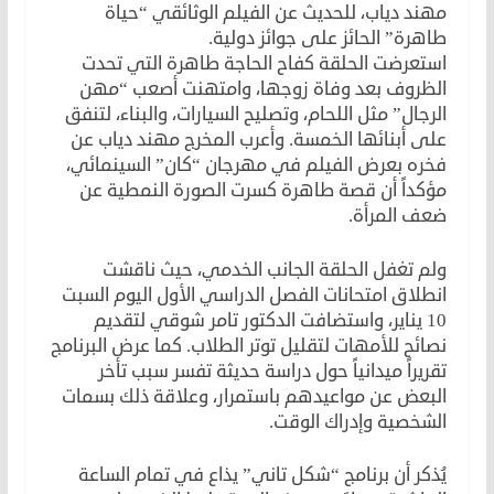
مهند دياب، للحديث عن الفيلم الوثائقي “حياة
طاهرة” الحائز على جوائز دولية.
استعرضت الحلقة كفاح الحاجة طاهرة التي تحدت
الظروف بعد وفاة زوجها، وامتهنت أصعب “مهن
الرجال” مثل اللحام، وتصليح السيارات، والبناء، لتنفق
على أبنائها الخمسة. وأعرب المخرج مهند دياب عن
فخره بعرض الفيلم في مهرجان “كان” السينمائي،
مؤكداً أن قصة طاهرة كسرت الصورة النمطية عن
ضعف المرأة.
ولم تغفل الحلقة الجانب الخدمي، حيث ناقشت
انطلاق امتحانات الفصل الدراسي الأول اليوم السبت
10 يناير، واستضافت الدكتور تامر شوقي لتقديم
نصائح للأمهات لتقليل توتر الطلاب. كما عرض البرنامج
تقريراً ميدانياً حول دراسة حديثة تفسر سبب تأخر
البعض عن مواعيدهم باستمرار، وعلاقة ذلك بسمات
الشخصية وإدراك الوقت.
يُذكر أن برنامج “شكل تاني” يذاع في تمام الساعة