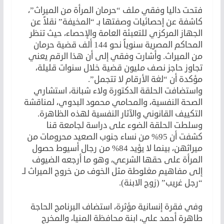
فتحت داليا وفقي ملف “حرمان المرأة من الميراث”،
كاشفة عن إحصائيات وصفتها بـ “المخيفة” نقلاً عن
الجهاز المركزي للتعبئة العامة والإحصاء، حيث تنظر
المحاكم المصرية سنوياً نحو 144 ألف قضية حرمان
من الميراث. وأشارت وفقي إلى أن هذا الرقم يعني
تجاوز حاجز نصف مليون قضية خلال سنوات قليلة،
مؤكدة أن “لغة الأرقام لا تتجمل”.
واستضافت الحلقة الدكتورة ولاء شبانة، استشاري
الصحة النفسية، والمحامي محمود البدوي، لمناقشة
التكييف القانوني والآثار النفسية لهذه الظاهرة.
وسلطت الحلقة الضوء على دراسة لجامعة قنا
كشفت أن 95% من نساء جنوب الصعيد محرومات من
ميراثهن، بينما لا يؤيد 84% من رجال أسيوط حصول
المرأة على حقها الشرعي، وهو ما أرجعه الضيوف
إلى مفاهيم مغلوطة مثل الخوف من خروج الميراث لـ
“رجل غريب” (زوج الابنة).
وفي فقرة إنسانية مؤثرة، استضاف البرنامج الحاجة
طاهرة أحمد علي، ابنة محافظة المنيا، والمخرج