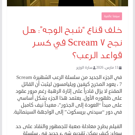
سينما عالمية
خلف قناع “شبح الوجه”: هل
نجح Scream 7 في كسر
قواعد الرعب؟
11 مارس، 2026
سارة الوزير
في الجزء الجديد من سلسلة الرعب الشهيرة Scream
7 ، يعود المخرج كيفين ويليامسون ليثبت أن القاتل
المقنع لا يزال قادراً على إثارة الرهبة رغم مرور عقود
على ظهوره الأول. يعتمد هذا الجزء بشكل أساسي
على مبدأ “العودة إلى الجذور”، معيداً نيف كامبل
في دور “سيدني بريسكوت” إلى الواجهة السينمائية.
الفيلم يطرح معادلة صعبة للجمهور والنقاد على حد
سواء: كيف يمكن تقديم شيء جديد في سلسلة