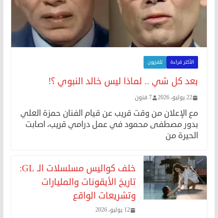
الأكثر قراءة
تلفزيون
بعد كل شي .. لماذا ليس خالد النبوي ؟!
22 يوليو، 2026
7 فنون
مع الإعلان من وقت قريب عن قيام الفنان حمزة العلي
بدور مصطفى محمود في عمل درامي قريب، اصابت
الحيرة من
خلف كواليس مسلسلات الـ GL:
تاريخ الأيقونات والمليارات
وتشريعات الواقع
12 يوليو، 2026