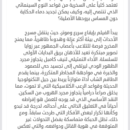
تعتمد كلياً على السخرية من قواعد النوع السينمائي
الذي تنتمي إليه، وكيف يمكن تجديد دماء الحكاية
دون المساس بروحها الأصلية؟
يبدأ الفيلم بإيقاع سريع وموتر، حيث ينتقل مسرح
الأحداث إلى بيئة أكثر عزلة وهدوءاً ظاهرياً، مما يمنح
المخرج فرصة للتلاعب بأعصاب الجمهور عبر زوايا
تصوير مبتكرة تعيد للأذهان بريق البدايات الأولى
للسلسلة. الأداء التمثيلي لنيف كامبل يتجاوز مجرد
الظهور الودي ليرتقي إلى تجسيد حي للصمود
والخبرة في مواجهة المخاطر المتكررة، بينما يقدم
الطاقم الشاب أداءً متوازناً يربط بين جيل التكنولوجيا
الحديثة وقواعد الرعب الكلاسيكية التي لا تموت، مما
يخلق صراعاً درامياً يتجاوز مجرد الهروب من السكين.
النقد الأساسي الذي قد يوجه للعمل هو إفراطه
أحياناً في التعليق الذاتي على أحداثه، لدرجة قد تبدو
وكأنها تكرار لبعض الأفكار التي طرحت سابقاً. ومع
ذلك، تظل الحبكة متماسكة بفضل التحولات غير
المتوقعة في هوية القاتل ودوافعه، والتي تعكس