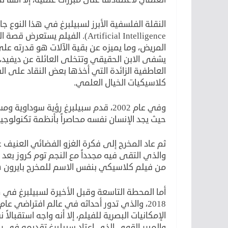
Artificial Intelligence). الفيل
المريض، وما يميزه عن بقية الآلات هو قدرته على
يشفى الابن الحقيقي وتتخلى العائلة عن ديفيد،
العاطفية الزائدة التي أخذها بعض النقاد على ا
كلاسيكيات الخيال العلمي.
حيث يجد الإنسان نفسه محاصراً بأنظمة تكنولوجي
والذي التقى فيه مجدداً مع النجم توم كروز بعد
من فيلم كلاسيكي بنفس الاسم للمخرج بايرون هسكِن عام 1953، نموذجاً متميزاً لسينم
الإمكانيات البصرية للفيلم، إلا أنه واجه استقبالاً 
والمبرر القوي الذي اعتاد سبيلبرغ تقديمه في رو