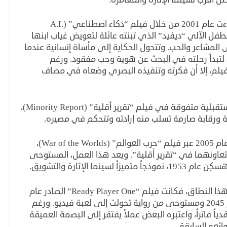
النقلة الفلسفية الأبرز لسبيلبرغ في هذا النوع جاءت عام 2001 من خلال فيلم “ذكاء اصطناعي” (A.I.
م يستعرض قصة الطفل الآلي “ديفيد” الذي تبنته عائلة لتعويض غياب ابنها
 المشاعر والحب. وتتحول الحكاية إلى مأساة إنسانية عندما
 لتبدأ رحلته في البحث عن هوية وحب مفقود. ورغم
لفيلم، إلا أن فكرته وتنفيذه البصري وضعاه في مصاف
وفي عام 2002، قدم سبيلبرغ رؤية سوداوية ومستقبلية متفوقة في فيلم “تقرير أقلية” (Minority Report)،
ة ورقابة صارمة تسلب منه إرادته وتتحكم في مصيره.
ثم عاد المخرج إلى فكرة الغزو الفضائي العنيف عام 2005 عبر فيلم “حرب العوالم” (War of the Worlds)،
 تعاونهما في “تقرير أقلية”. ويعد هذا العمل، المستوحى
ا الإثارة والتشويق.
أما المحطة التاسعة وقبل الأخيرة لسبيلبرغ في هذا النطاق، فكانت فيلم “Ready Player One” الصادر عام
2018، والذي تدور أحداثه في عالم افتراضي عام 2045 ومستوحى من رواية تحولت إلى لعبة فيديو. ورغم
نقدياً فاتراً، واعتبره البعض عملاً يفتقر إلى البصمة العميقة
ائعه السابقة.