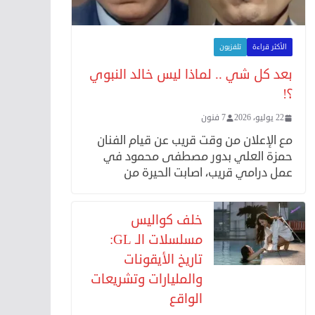
الأكثر قراءة
تلفزيون
بعد كل شي .. لماذا ليس خالد النبوي
؟!
22 يوليو، 2026
7 فنون
مع الإعلان من وقت قريب عن قيام الفنان
حمزة العلي بدور مصطفى محمود في
عمل درامي قريب، اصابت الحيرة من
خلف كواليس
مسلسلات الـ GL:
تاريخ الأيقونات
والمليارات وتشريعات
الواقع