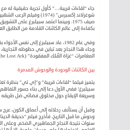
جاء “لقاءات قريبة…” كأول تجربة حقيقية له مع سي
صيف 1975. وبينما اعتمد سبيلبرغ على ال
بكفاءة إلى عالم الكائنات القادمة من الطابق ال
المغامرات “غزاة الفُلك المفقودة” (Raiders of the Lost Ark) نجاحاً ساحقاً عام 1981.
بين الكائنات الودودة والوحوش المدمرة
يتميز فيلما “لقاءات قريبة” و”إي تي” بنظرة تعا
سبيلبرغ؛ ففي الأول دعا إلى بناء جسور التفاهم 
وسريعة الإيقاع حول مخلوق فضائي ضل طريقه ع
وقبل أن يستأنف رحلاته إلى أعماق الكون، عرج سب
سنوات نتيجة النجاح الجماهيري الضخم. وعلى ال
العلمي لاعتمادها على مبررات علمية، إلا أنها تظ