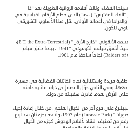
نما الفضاء، وثالث أفلامه الروائية الطويلة بعد “ذا
شوغرلاند إكسبرس” (1974) وفيلم الرعب الشهير “الفك المفترس” (Jaws) الذي حطم الأرقام القياسية في
تشويق والدراما في أعماله الأولى، نقل هذا الأسلوب التشويقي
علوي للكون.
وفي عام 1982، عاد سبيلبرغ إلى نفس الأجواء بفيلمه الأيقوني “خارج الأرض” (E.T. the Extra-Terrestrial)،
وجاء هذا النجاح بعد تباين في حظوظه التجارية، حيث أخفق فيلمه الكوميدي “1941”، بينما حقق فيلم
طفية فريدة واستثنائية تجاه الكائنات الفضائية في مسيرة
معها، وفي الثاني حوّل القصة إلى دراما عائلية دافئة
لى الأرض بعدما غادرت سفينته من دونه.
يلبرغ على فرع آخر من الخيال العلمي من خلال إعادة إحياء
وحوش ما قبل التاريخ، فأخرج فيلم “حديقة الديناصورات” (Jurassic Park) عام 1993، وأتبعه بجزء ثانٍ بعد أربع
رغم من تصنيف النقاد لأفلام الوحوش كجزء من الخيال
ل أقرب لسينما الإثارة والمغامرة.