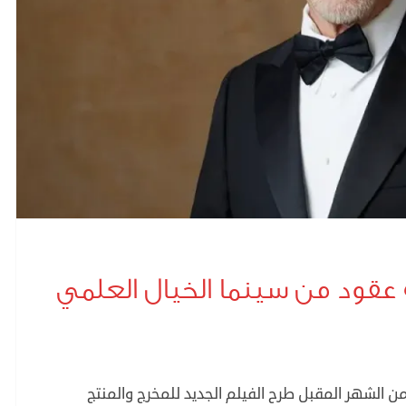
هندسة الخيال.. قراءة في 5 عقود من سينما الخيال العلمي
 الشهر المقبل طرح الفيلم الجديد للمخرج والمنتج