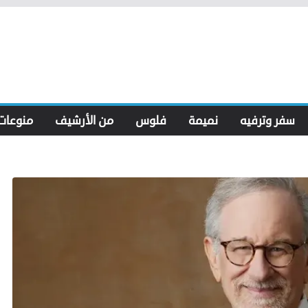
سفر وترفيه
نميمة
فلوس
من الأرشيف
منوعات