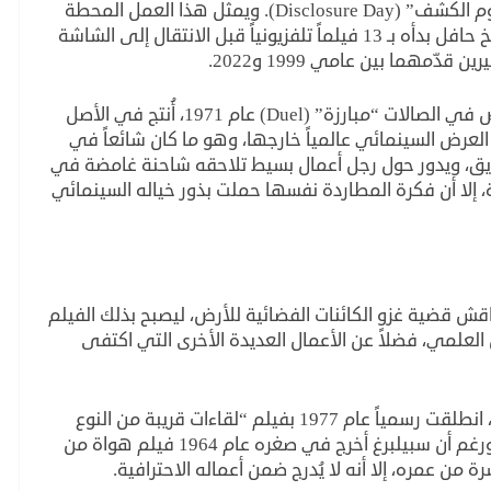
العالمي ستيفن سبيلبرغ، والذي يحمل عنوان “يوم الكشف” (Disclosure Day). ويمثل هذا العمل المحطة
رقم 40 في مسيرته السينمائية الطويلة، بعد تاريخ حافل بدأه بـ 13 فيلماً تلفزيونياً قبل الانتقال إلى الشاشة
مهما بين عامي 1999 و2022.
بالعودة إلى البدايات، فإن فيلمه الأول الذي عُرض في الصالات “مبارزة” (Duel) عام 1971، أُنتج في الأصل
 العرض السينمائي عالمياً خارجها، وهو ما كان شائعاً في
شويق، ويدور حول رجل أعمال بسيط تلاحقه شاحنة غامضة في
، إلا أن فكرة المطاردة نفسها حملت بذور خياله السينمائي
قش قضية غزو الكائنات الفضائية للأرض، ليصبح بذلك الفيلم
العلمي، فضلاً عن الأعمال العديدة الأخرى التي اكتفى
بدأت هذه الرحلة الطويلة مع تسعة أفلام سابقة، انطلقت رسمياً عام 1977 بفيلم “لقاءات قريبة من النوع
الثالث” (Close Encounters of the Third Kind). ورغم أن سبيلبرغ أخرج في صغره عام 1964 فيلم هواة من
 عمره، إلا أنه لا يُدرج ضمن أعماله الاحترافية.