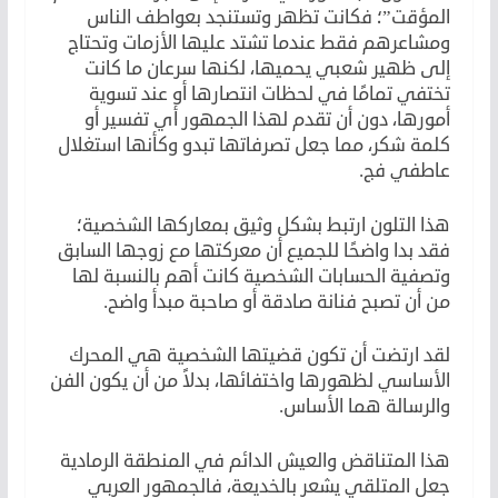
المؤقت”؛ فكانت تظهر وتستنجد بعواطف الناس
ومشاعرهم فقط عندما تشتد عليها الأزمات وتحتاج
إلى ظهير شعبي يحميها، لكنها سرعان ما كانت
تختفي تمامًا في لحظات انتصارها أو عند تسوية
أمورها، دون أن تقدم لهذا الجمهور أي تفسير أو
كلمة شكر، مما جعل تصرفاتها تبدو وكأنها استغلال
عاطفي فج.
هذا التلون ارتبط بشكل وثيق بمعاركها الشخصية؛
فقد بدا واضحًا للجميع أن معركتها مع زوجها السابق
وتصفية الحسابات الشخصية كانت أهم بالنسبة لها
من أن تصبح فنانة صادقة أو صاحبة مبدأ واضح.
لقد ارتضت أن تكون قضيتها الشخصية هي المحرك
الأساسي لظهورها واختفائها، بدلاً من أن يكون الفن
والرسالة هما الأساس.
هذا المتناقض والعيش الدائم في المنطقة الرمادية
جعل المتلقي يشعر بالخديعة، فالجمهور العربي