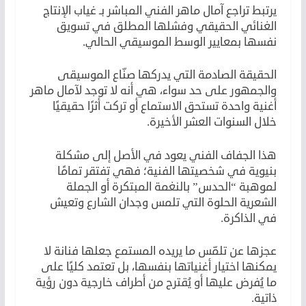
يرتبط تراجع آمال ماهر الفني المباشر بـ غياب الإنتاج
الغنائي الحقيقي وفشلها المطلق في تسويق
نفسها بمعايير الوسط الموسيقي الحالي.
الحقيقة الصادمة التي يدركها صنّاع الموسيقى
والجمهور على حد سواء، هي أنه لا توجد لآمال ماهر
أغنية واحدة تستحق الاستماع أو تركت أثرًا حقيقيًا
خلال السنوات العشر الأخيرة.
هذا الجفاف الفني يعود في الأصل إلى مشكلة
بنيوية في شخصيتها الفنية؛ فهي تفتقر تمامًا
لموهبة “الحدس” بالنغمة المبتكرة أو الجملة
الشعرية الحلوة التي تلمس وجدان الشارع وتعيش
في الذاكرة.
عجزها عن تلمّس ما يريده المستمع جعلها فنانة لا
يمكنها اختيار أغنياتها بنفسها، بل تعتمد كليًا على
ما يُفرض عليها أو يُقترح من أطراف خارجية دون رؤية
ذاتية.