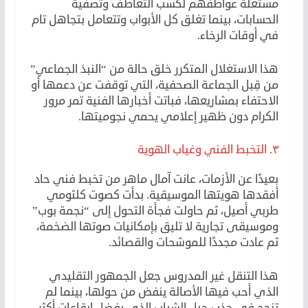
مستغلة عواطفهم لكسب التعاطف وتصفية
الحسابات، بينما تغلق كل الأبواب وتتعامل بتجاهل تام
في أوقات الرخاء.
هذا الاستغلال المتكرر خلق حالة من “النبذ الجماعي”
من قِبل الجماعة الصحفية، التي توقفت عن دعمها أو
الاحتفاء بمشاريعها، فباتت أخبارها الفنية تمر مرور
الكرام دون ظهير إعلامي يحمي نجوميتها.
٣. التخبط الفني وغياب الهوية
بعيدًا عن الأزمات، عانت آمال ماهر من تخبط فني حاد
أفقدها هويتها الموسيقية. بدأت كصوت كلثومي
طربي أصيل، ثم حاولت فجأة التحول إلى “نجمة بوب”
وموسيقى تجارية لا تليق بإمكانيات صوتها الضخمة،
ثم عادت مجددًا للموشحات والقصائد.
هذا التنقل غير المدروس جعل الجمهور التقليدي
الذي أحب فيها الأصالة ينفض من حولها، بينما لم
تنجح في جذب جيل الشباب الذي يفضل إيقاعات أكثر