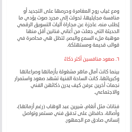
ومع غياب روح المغامرة وحرصها على التجديد أو
منافسة مجايليها، تحولت إلى مجرد صوت يؤدي ما
يُطلب منه، عاجزة عن مجاراة آليات التسويق الرقمي
الحديثة التي جعلت من أغاني فنانين أقل منها
موهبة ملء السمع والبصر، لتظل هي محاصرة في
قوالب قديمة ومستهلكة.
٦. صعود منافسين أكثر ذكاءً
بينما كانت آمال ماهر مشغولة بأزماتها وصراعاتها
وكبريائها، كانت الساحة الفنية تشهد صعود واستمرار
نجمات أخرين عرفن كيف يدرن ذكائهن الفني
والاجتماعي.
فنانات مثل أنغام، شيرين عبد الوهاب (رغم أزماتها)،
وأصالة، حافظن على تدفق فني مستمر وتواصل
إنساني صادق مع الجمهور.