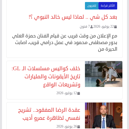
الأكثر قراءة
تلفزيون
بعد كل شي .. لماذا ليس خالد النبوي ؟!
22 يوليو، 2026
7 فنون
مع الإعلان من وقت قريب عن قيام الفنان حمزة العلي
بدور مصطفى محمود في عمل درامي قريب، اصابت
الحيرة من
خلف كواليس مسلسلات الـ GL:
تاريخ الأيقونات والمليارات
وتشريعات الواقع
12 يوليو، 2026
عقدة الرضا المفقود.. تشريح
نفسي لظاهرة عمرو أديب
26 يونيو، 2026