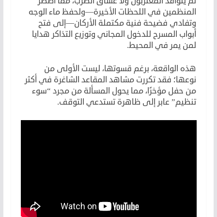
لم يتوافد المغتربون ولا عشاق الطرب، مما اضطر
المنظمين في اللحظات الأخيرة—ولحفظ ماء الوجه
وتفادي فضيحة فنية مكتملة الأركان—إلى فتح
أبواب المسرح للدخول المجاني وتوزيع التذاكر هدايا
لمن يمر في المحيط.
هذه الواقعة، برغم قسوتها، ليست الأولى من
نوعها؛ فقد تكررت مشاهد المقاعد الشاغرة في أكثر
من حفل مؤخرًا، مما يحول المسألة من مجرد “سوء
تنظيم” عابر إلى ظاهرة تستدعي التوقف.