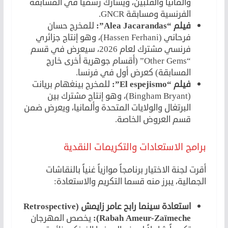
وألمانيا والفلبين، ويشارك رسمياً في المسابقة
الفرنسية ومسابقة GNCR.
فيلم “Alea Jacarandas”:
للمخرج حسان
فرحاني (Hassen Ferhani)، وهو إنتاج جزائري
فرنسي مشترك لعام 2026، سيعرض في قسم
“Other Gems” (أقسام جوهرية أخرى خارج
المسابقة) كعرض أول في فرنسا.
فيلم “El espejismo”:
للمخرج بينغهام بريانت
(Bingham Bryant)، وهو إنتاج مشترك بين
البرتغال والولايات المتحدة وألمانيا، ويعرض ضمن
قسم العروض الخاصة.
برامج الاستعادات والتكريمات النقدية
أقرت لجنة الاختيار برنامجاً موازياً غنياً بالنقاشات
الجمالية، يبرز منه قسما التكريم والاستعادة:
استعادة سينما رابح عامر زايمش (Retrospective
Rabah Ameur-Zaïmeche):
يخصص المهرجان