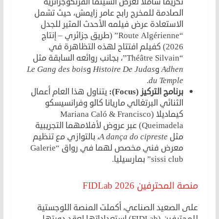
تكريماً شاملاً لعرض السينما الفرنكوجزائرية
الصادمة للمخرج رابح عامر زايمش، حيث تشمل
الاستعادة عرض فيلمه الأحدث المثير للجدل
“Route Algérienne” (طريق جزائري – إنتاج
2026) كفيلم افتتاح لهذه التظاهرة في
“Théâtre Silvain”،
بجانب روائعه السابقة مثل
Adhen
و
Histoire De Judas
و
Le Gang des bois
.
du Temple
برنامج التركيز (Focus):
يتناول هذا العام أعمال
الثنائي البرتغالي ماريانا كالو وفرانسيسكو
كيماديلا (Mariana Caló & Francisco
Queimadela) عبر عروض لأفلامهما التجريبية
مثل
A dança do cipreste
، بالتوازي مع تنظيم
معرض فني مخصص لهما في رواق “Galerie
sissi club” بمارسيليا.
منصة المحترفين FIDLab 2026
على الصعيد الصناعي، أكملت المنصة اللوجستية
للمحترفين (FIDLab) استعداداتها لعقد دورتها