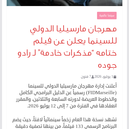
سينما عالمية
مهرجان مارسيليا الدولي
للسينما يعلن عن فيلم
ختامه “مذكرات خادمة” لـ رادو
جوده
1 يوليو، 2026
7 فنون
أعلنت إدارة مهرجان مارسيليا الدولي للسينما
(FIDMarseille) رسمياً عن الدليل البرامجي الكامل
والخطوط العريضة لدورته السابعة والثلاثين، والمقرر
انعقادها في الفترة من 7 إلى 12 يوليو 2026.
تشهد نسخة هذا العام زخماً سينمائياً لافتاً، حيث يضم
البرنامج الرسمي 133 فيلماً، من بينها تصفية دقيقة