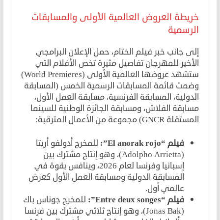
خريطة العروض العالمية الأولى والمسابقات
الرسمية
إلى جانب خبر فيلم الختام، حمل الإعلان البرامجي
الأخير للمهرجان تفاصيل مثيرة تخص الأفلام التي
ستشهد عروضها العالمية الأولى (World Premieres)
وضمت قائمة المسابقات الرسمية الخمس (المسابقة
الدولية، المسابقة الفرنسية، مسابقة العمل الأول،
مسابقة الفلاش، ومسابقة الجائزة الوطنية للسينما
المستقلة GNCR) مجموعة من الأعمال المترقبة:
فيلم “El anorak rojo”:
للمخرج أدولفو أريتا
(Adolpho Arrietta)، وهو إنتاج مشترك بين
إسبانيا وفرنسا لعام 2026، وينافس بقوة في
المسابقة الدولية ومسابقة العمل الأول كعرض
عالمي أول.
فيلم “Entre deux songes”:
للمخرج جوناس باك
(Jonas Bak)، وهو إنتاج ثلاثي مشترك بين فرنسا