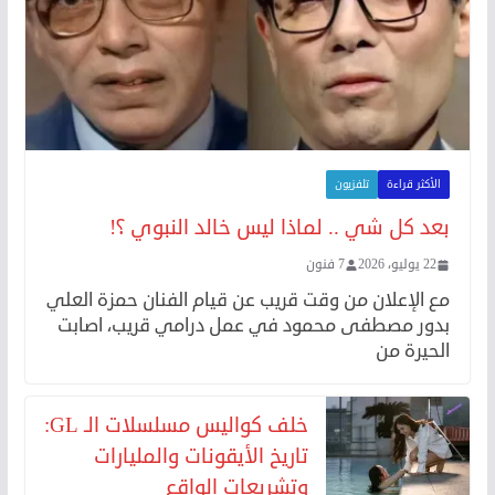
الأكثر قراءة
تلفزيون
بعد كل شي .. لماذا ليس خالد النبوي ؟!
22 يوليو، 2026
7 فنون
مع الإعلان من وقت قريب عن قيام الفنان حمزة العلي
بدور مصطفى محمود في عمل درامي قريب، اصابت
الحيرة من
خلف كواليس مسلسلات الـ GL:
تاريخ الأيقونات والمليارات
وتشريعات الواقع