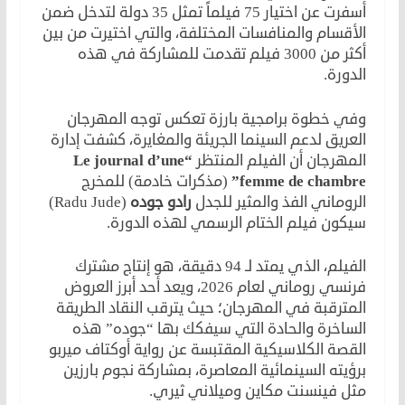
أسفرت عن اختيار 75 فيلماً تمثل 35 دولة لتدخل ضمن
الأقسام والمنافسات المختلفة،
والتي اختيرت من بين
أكثر من 3000 فيلم تقدمت للمشاركة في هذه
الدورة.
وفي خطوة برامجية بارزة تعكس توجه المهرجان
العريق لدعم السينما الجريئة والمغايرة، كشفت إدارة
المهرجان أن الفيلم المنتظر
“Le journal d’une
femme de chambre”
(مذكرات خادمة) للمخرج
الروماني الفذ والمثير للجدل
رادو جوده
(Radu Jude)
سيكون فيلم الختام الرسمي لهذه الدورة.
الفيلم، الذي يمتد لـ 94 دقيقة، هو إنتاج مشترك
فرنسي روماني لعام 2026،
ويعد أحد أبرز العروض
المترقبة في المهرجان؛ حيث يترقب النقاد الطريقة
الساخرة والحادة التي سيفكك بها “جوده” هذه
القصة الكلاسيكية المقتبسة عن رواية أوكتاف ميربو
برؤيته السينمائية المعاصرة، بمشاركة نجوم بارزين
مثل فينسنت مكاين وميلاني ثيري.