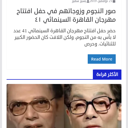
21 نوفمبر، 2019
بشير شقير
صور النجوم وزوجاتهم في حفل افتتاح
مهرجان القاهرة السينمائي ٤١
حضر حفل افتتاح مهرجان القاهرة السينمائي 41 عدد
لا بأس به من النجوم، ولكن اللافت كان الحضور الكبير
للثنائيات. وحرص
Read More
الأكثر قراءة