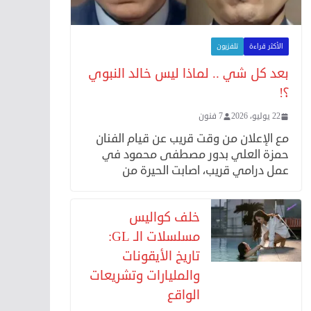
الأكثر قراءة
تلفزيون
بعد كل شي .. لماذا ليس خالد النبوي
؟!
22 يوليو، 2026
7 فنون
مع الإعلان من وقت قريب عن قيام الفنان
حمزة العلي بدور مصطفى محمود في
عمل درامي قريب، اصابت الحيرة من
خلف كواليس
مسلسلات الـ GL:
تاريخ الأيقونات
والمليارات وتشريعات
الواقع