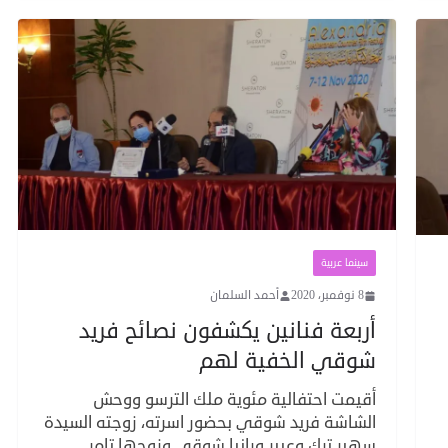
سينما عربية
8 نوفمبر، 2020
أحمد السلمان
أربعة فنانين يكشفون نصائح فريد
شوقي الخفية لهم
أقيمت احتفالية مئوية ملك الترسو ووحش
الشاشة فريد شوقي بحضور اسرته، زوجته السيدة
سهير ترك وعبير ورانيا شوقي وزوجها تامر