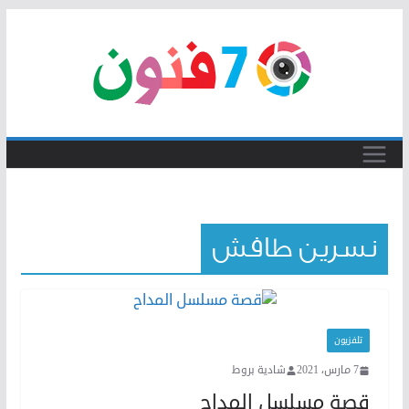
Skip
to
content
نسرين طافش
تلفزيون
7 مارس، 2021
شادية بروط
قصة مسلسل المداح