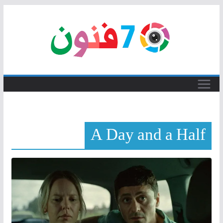
Skip
to
content
A Day and a Half