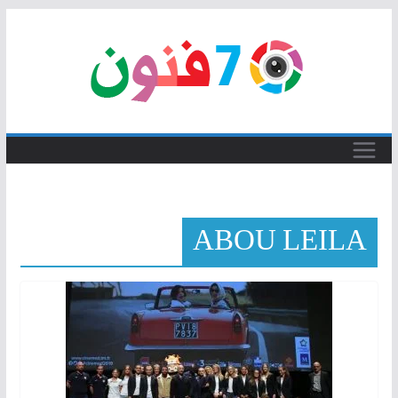
Skip
to
content
ABOU LEILA