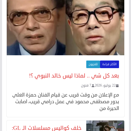
الأكثر قراءة
تلفزيون
بعد كل شي .. لماذا ليس خالد النبوي ؟!
22 يوليو، 2026
7 فنون
مع الإعلان من وقت قريب عن قيام الفنان حمزة العلي
بدور مصطفى محمود في عمل درامي قريب، اصابت
الحيرة من
خلف كواليس مسلسلات الـ GL: