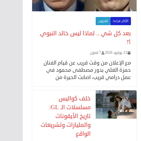
الأكثر قراءة
تلفزيون
بعد كل شي .. لماذا ليس خالد النبوي
؟!
22 يوليو، 2026
7 فنون
مع الإعلان من وقت قريب عن قيام الفنان
حمزة العلي بدور مصطفى محمود في
عمل درامي قريب، اصابت الحيرة من
خلف كواليس
مسلسلات الـ GL:
تاريخ الأيقونات
والمليارات وتشريعات
الواقع