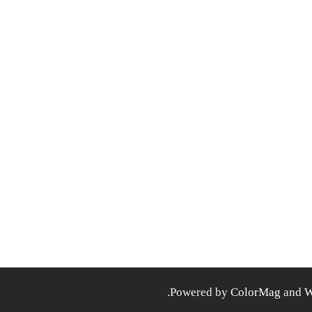
.
ColorMag
and
W