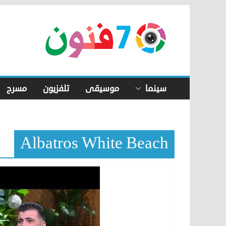
Skip
to
content
سينما
موسيقى
تلفزيون
مسرح
Albatros White Beach