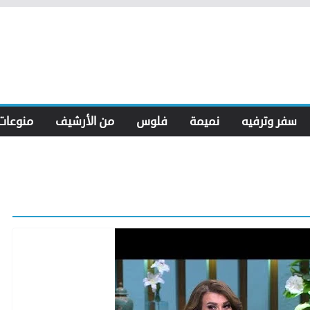
سفر وترفيه
نميمة
فلوس
من الأرشيف
منوعات