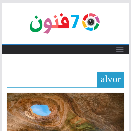
Skip
to
content
alvor