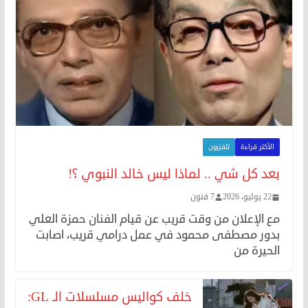
الأكثر قراءة
تلفزيون
بعد كل شي .. لماذا ليس خالد النبوي ؟!
22 يوليو، 2026
7 فنون
مع الإعلان من وقت قريب عن قيام الفنان حمزة العلي
بدور مصطفى محمود في عمل درامي قريب، اصابت
الحيرة من
خلف كواليس مسلسلات الـ GL: