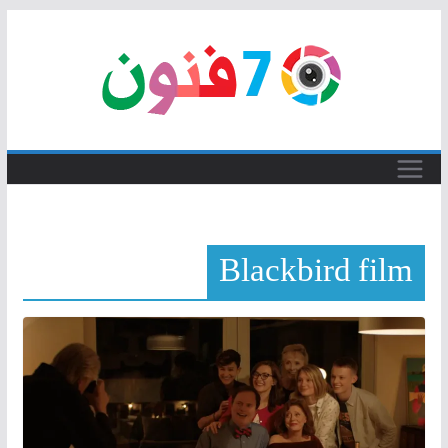
Skip
to
content
Blackbird film