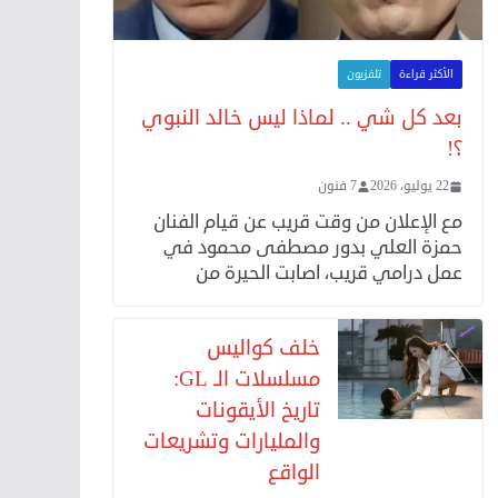
الأكثر قراءة
تلفزيون
بعد كل شي .. لماذا ليس خالد النبوي
؟!
22 يوليو، 2026
7 فنون
مع الإعلان من وقت قريب عن قيام الفنان
حمزة العلي بدور مصطفى محمود في
عمل درامي قريب، اصابت الحيرة من
خلف كواليس
مسلسلات الـ GL:
تاريخ الأيقونات
والمليارات وتشريعات
الواقع