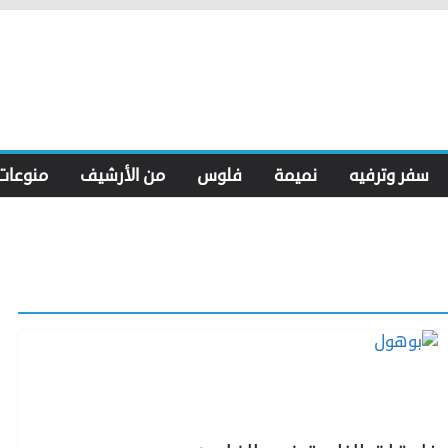
سفر وترفيه
نميمة
فلوس
من الأرشيف
منوعات