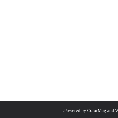
.
ColorMag
and
W