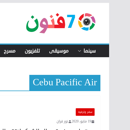
Skip
to
content
سينما
موسيقى
تلفزيون
مسرح
Cebu Pacific Air
سفر وترفيه
19 مايو، 2020
نور فران