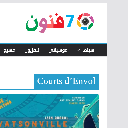
Skip
to
content
سينما
موسيقى
تلفزيون
مسرح
Courts d’Envol