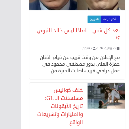
الأكثر قراءة
تلفزيون
بعد كل شي .. لماذا ليس خالد النبوي
؟!
22 يوليو، 2026
7 فنون
مع الإعلان من وقت قريب عن قيام الفنان
حمزة العلي بدور مصطفى محمود في
عمل درامي قريب، اصابت الحيرة من
خلف كواليس
مسلسلات الـ GL:
تاريخ الأيقونات
والمليارات وتشريعات
الواقع