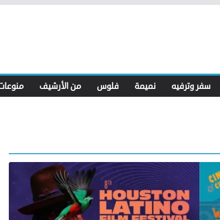
سفر وترفيه
نميمة
فلوس
من الأرشيف
منوعات