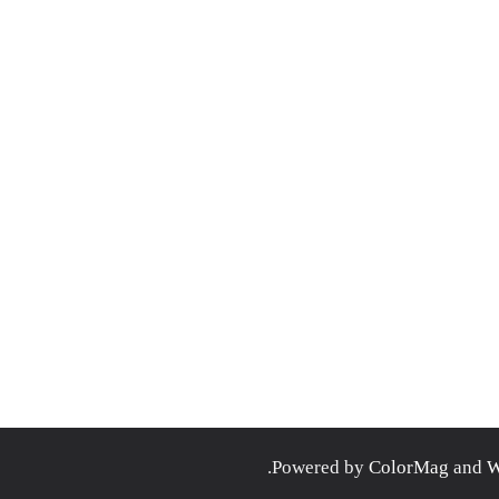
.
ColorMag
and
W