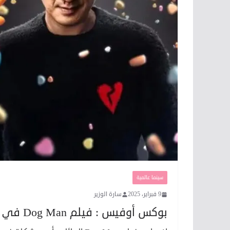
سينما عالمية
9 فبراير، 2025
سارة الوزير
بوكس أوفيس : فيلم Dog Man في القمة بإيرادات ٥٤ مليون دولار