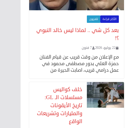
الأكثر قراءة
تلفزيون
بعد كل شي .. لماذا ليس خالد النبوي
؟!
22 يوليو، 2026
7 فنون
مع الإعلان من وقت قريب عن قيام الفنان
حمزة العلي بدور مصطفى محمود في
عمل درامي قريب، اصابت الحيرة من
خلف كواليس
مسلسلات الـ GL:
تاريخ الأيقونات
والمليارات وتشريعات
الواقع