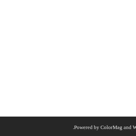
.
ColorMag
and
W