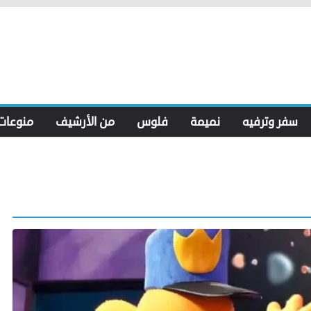
سفر وترفيه
نميمة
فلوس
من الأرشيف
منوعات