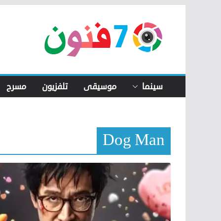
Skip
to
content
سينما
موسيقى
تلفزيون
مسرح
Dog Man