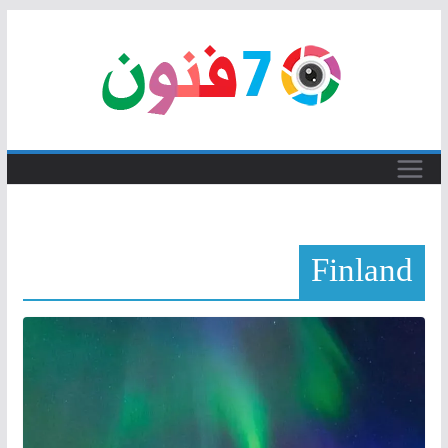
Skip
to
content
Finland