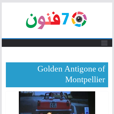
Skip
to
content
Golden Antigone of
Montpellier