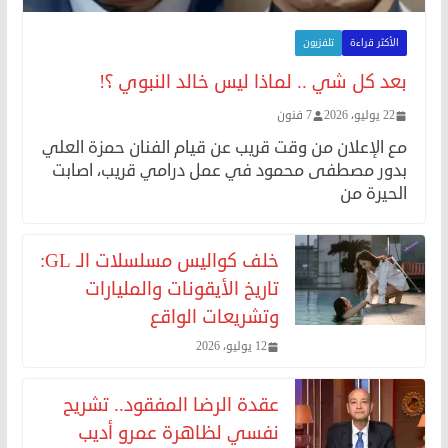
الأكثر قراءة
تلفزيون
بعد كل شي .. لماذا ليس خالد النبوي ؟!
22 يوليو، 2026
7 فنون
مع الإعلان من وقت قريب عن قيام الفنان حمزة العلي
بدور مصطفى محمود في عمل درامي قريب، اصابت
الحيرة من
خلف كواليس مسلسلات الـ GL:
تاريخ الأيقونات والمليارات
وتشريعات الواقع
12 يوليو، 2026
عقدة الرضا المفقود.. تشريح
نفسي لظاهرة عمرو أديب