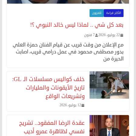
الأكثر قراءة
تلفزيون
بعد كل شي .. لماذا ليس خالد النبوي ؟!
22 يوليو، 2026
7 فنون
مع الإعلان من وقت قريب عن قيام الفنان حمزة العلي
بدور مصطفى محمود في عمل درامي قريب، اصابت
الحيرة من
خلف كواليس مسلسلات الـ GL:
تاريخ الأيقونات والمليارات
وتشريعات الواقع
12 يوليو، 2026
عقدة الرضا المفقود.. تشريح
نفسي لظاهرة عمرو أديب