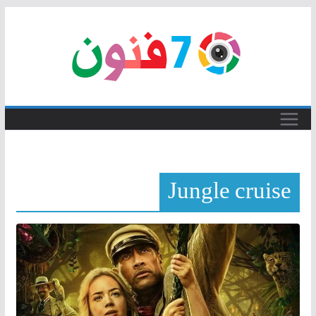
Skip
to
content
Jungle cruise