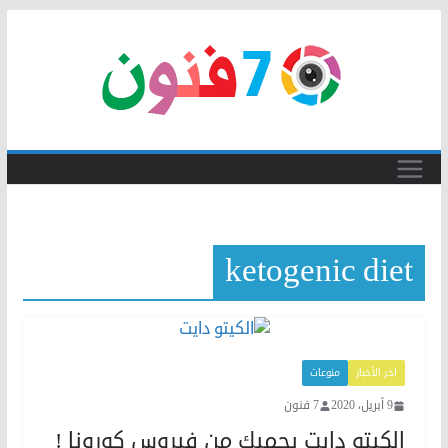
Skip
to
content
ketogenic diet
اخر الأخبار
منوعات
9 أبريل، 2020
7 فنون
الكيتو دايت يحميك من فيروس كورونا !