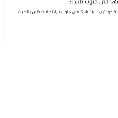
رغم أسعارها الجيدة وطبيعتها الخلابة، إلا أن جزيرة كو لايب Koh Lipe في جنوب تايلاند لا تحظى بالصيت