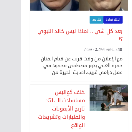
الأكثر قراءة
تلفزيون
بعد كل شي .. لماذا ليس خالد النبوي
؟!
22 يوليو، 2026
7 فنون
مع الإعلان من وقت قريب عن قيام الفنان
حمزة العلي بدور مصطفى محمود في
عمل درامي قريب، اصابت الحيرة من
خلف كواليس
مسلسلات الـ GL:
تاريخ الأيقونات
والمليارات وتشريعات
الواقع