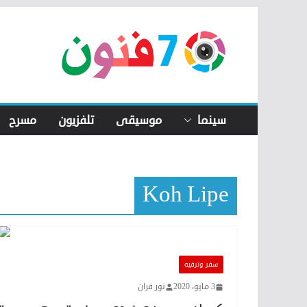
Skip
to
content
سينما
موسيقى
تلفزيون
مسرح
Koh Lipe
سفر وترفيه
3 مايو، 2020
نور فران