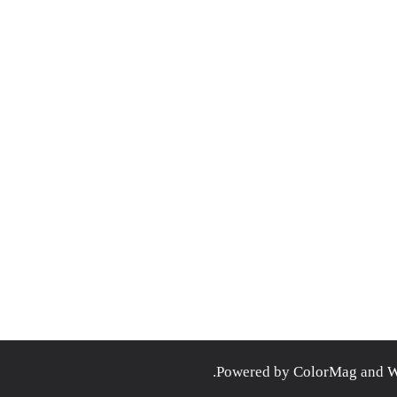
.
ColorMag
and
W