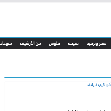
سفر وترفيه
نميمة
فلوس
من الأرشيف
منوعات