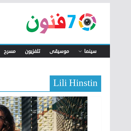
Skip
to
content
سينما
موسيقى
تلفزيون
مسرح
Lili Hinstin