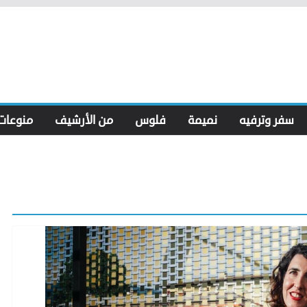
سفر وترفيه
نميمة
فلوس
من الأرشيف
منوعات