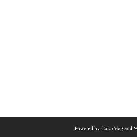
.
ColorMag
and
W