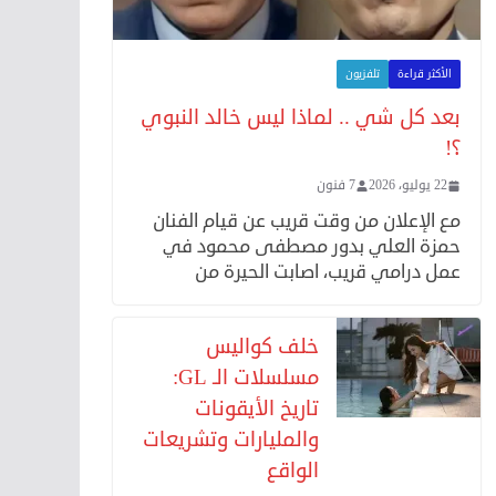
الأكثر قراءة
تلفزيون
بعد كل شي .. لماذا ليس خالد النبوي
؟!
22 يوليو، 2026
7 فنون
مع الإعلان من وقت قريب عن قيام الفنان
حمزة العلي بدور مصطفى محمود في
عمل درامي قريب، اصابت الحيرة من
خلف كواليس
مسلسلات الـ GL:
تاريخ الأيقونات
والمليارات وتشريعات
الواقع