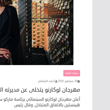
سينما عالمية
28 سبتمبر، 2020
أحمد السلمان
مهرجان لوكارنو يتخلى عن مديرته ال
أعلن مهرجان لوكارنو السينمائي برئاسة ماركو سو
هينستين بالاتفاق المتبادل. وقال رئيس