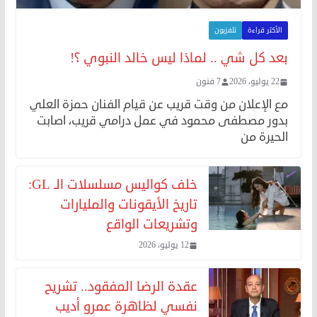
الأكثر قراءة
تلفزيون
بعد كل شي .. لماذا ليس خالد النبوي ؟!
22 يوليو، 2026
7 فنون
مع الإعلان من وقت قريب عن قيام الفنان حمزة العلي
بدور مصطفى محمود في عمل درامي قريب، اصابت
الحيرة من
خلف كواليس مسلسلات الـ GL:
تاريخ الأيقونات والمليارات
وتشريعات الواقع
12 يوليو، 2026
عقدة الرضا المفقود.. تشريح
نفسي لظاهرة عمرو أديب