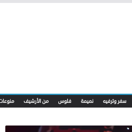
سفر وترفيه
نميمة
فلوس
من الأرشيف
منوعات