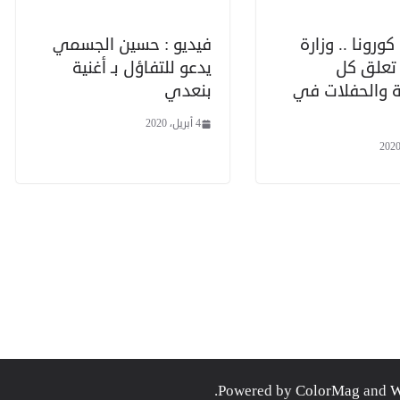
كورونا .. وزارة
فيديو : حسين الجسمي
 تعلق كل
يدعو للتفاؤل بـ أغنية
 والحفلات في
بنعدي
4 أبريل، 2020
.
ColorMag
and
W