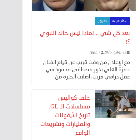
الأكثر قراءة
تلفزيون
بعد كل شي .. لماذا ليس خالد النبوي
؟!
22 يوليو، 2026
7 فنون
مع الإعلان من وقت قريب عن قيام الفنان
حمزة العلي بدور مصطفى محمود في
عمل درامي قريب، اصابت الحيرة من
خلف كواليس
مسلسلات الـ GL:
تاريخ الأيقونات
والمليارات وتشريعات
الواقع