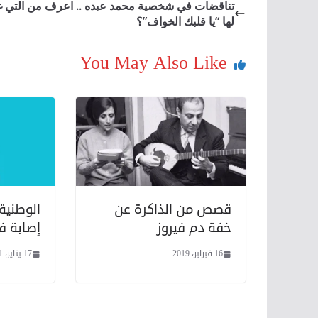
تناقضات في شخصية محمد عبده .. اعرف من التي غ
لها “يا قلبك الخواف”؟
You May Also Like
قصص من الذاكرة عن
الوطنية
خفة دم فيروز
إصابة في
16 فبراير، 2019
17 يناير، 2021