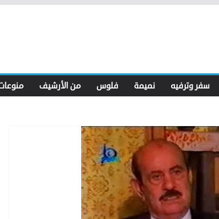
سفر وترفيه
نميمة
فلوس
من الأرشيف
منوعات