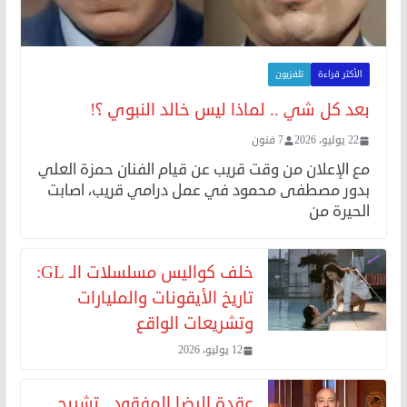
الأكثر قراءة
تلفزيون
بعد كل شي .. لماذا ليس خالد النبوي ؟!
22 يوليو، 2026
7 فنون
مع الإعلان من وقت قريب عن قيام الفنان حمزة العلي
بدور مصطفى محمود في عمل درامي قريب، اصابت
الحيرة من
خلف كواليس مسلسلات الـ GL:
تاريخ الأيقونات والمليارات
وتشريعات الواقع
12 يوليو، 2026
عقدة الرضا المفقود.. تشريح