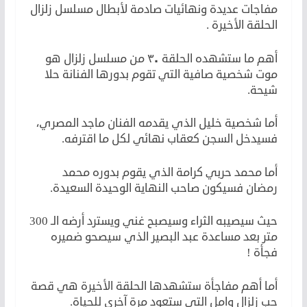
مفاجات عديدة ونهائيات صادمة لأبطال مسلسل زلزال
الحلقة الأخيرة .
أهم ما ستشهده الحلقة ٣٠ من مسلسل زلزال هو
موت شخصية صافية التي تقوم بدورها الفنانة حلا
شيحة.
أما شخصية خليل الذي يقدمه الفنان ماجد المصري،
فسيدخل السجن كعقاب نهائي لكل ما اقترفه.
أما محمد حربي كرامة الذي يقوم بدوره محمد
رمضان فسيكون صاحب النهاية الوحيدة السعيدة.
حيث سيصيبه الثراء وسيصبح غني ويسترد أرضه الـ 300
متر بعد مساعدة عبد البصير الذي سيصحو ضميره
فجأة !
أما أهم مفاجأة ستشهدها الحلقة الأخيرة هي قصة
حب زلزال وامل التي ستعود مرة آخرى للحياة.