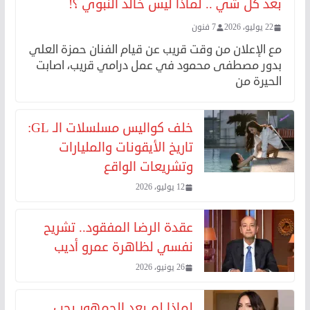
بعد كل شي .. لماذا ليس خالد النبوي ؟!
22 يوليو، 2026
7 فنون
مع الإعلان من وقت قريب عن قيام الفنان حمزة العلي
بدور مصطفى محمود في عمل درامي قريب، اصابت
الحيرة من
خلف كواليس مسلسلات الـ GL:
تاريخ الأيقونات والمليارات
وتشريعات الواقع
12 يوليو، 2026
عقدة الرضا المفقود.. تشريح
نفسي لظاهرة عمرو أديب
26 يونيو، 2026
لماذا لم يعد الجمهور يحب