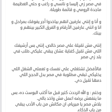
في مصر زي إليسا و نانسي و راغب و حتي العظيمة
ماجدة الرومي و قائمة طويلة.
و أنا و إنتي عارفين انهم بياخدوا أجر يفوقك بمراحل و
انا و انتي عارفين الأرقام و الفرق الكبير بينهم و
بينك.
إنتي مش تقيلة علي مصر خالص، إنتي بس أرشيفك
اللي مش تقيل كفاية عشان يبقي عليكي طلب في
بلد زي مصر
فالأفضل تشتغلي علي نفسك و تعملي الشغل اللي
يخليكي تبقي مطلوبة في مصر بدل الحجج اللي
دمها تقيل دي.
وختم : و الله اترددت كتير قبل ما أكتب البوست ده، بس
ما ينفعش برضه اعمل مش واخد بالي.
بلاش مصر يا ميريام، ان مكانش من باب الأدب يبقي
من باب الذكاء.