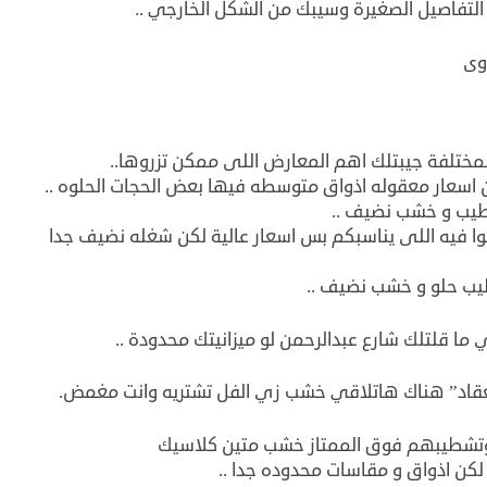
 التفاصيل الصغيرة وسيبك من الشكل الخارجي ..
وى
لمختلفة جيبتلك اهم المعارض اللى ممكن تزروها..
عار معقوله اذواق متوسطه فيها بعض الحجات الحلوه ..
شطيب و خشب نضيف ..
ا فيه اللى يناسبكم بس اسعار عالية لكن شغله نضيف جدا
يب حلو و خشب نضيف ..
ا قلتلك شارع عبدالرحمن لو ميزانيتك محدودة ..
قاد” هناك هاتلاقي خشب زي الفل تشتريه وانت مغمض.
ا وتشطيبهم فوق الممتاز خشب متين كلاسيك
لكن اذواق و مقاسات محدوده جدا ..