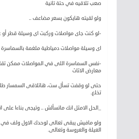
صعب تلاقيه في حتة تانية
ولو لقيته هايكون بسعر مضاعف ..
-لو كنت جاى مواصلات وركبت اى وسيلة قطر أو ع
اى وسيلة مواصلات دمياطية ملغمة بالسماسرة ا
-نفس السماسرة اللى في المواصلات ممكن تقابل
معارض الاثاث
حتى لو وقفت تسأل ست، هاتلاقى السمسار طالع
تخلع.
_الحل الامثل انك ماتسألش .. وتيجى بناءا على ات
ولو مافيش يبقى تعالى لوحدك الاول ولف في الب
العيلة والعروسة وتعالى.