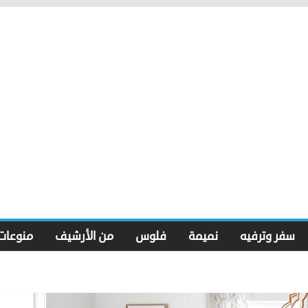
سفر وترفيه
نميمة
فلوس
من الأرشيف
منوعات