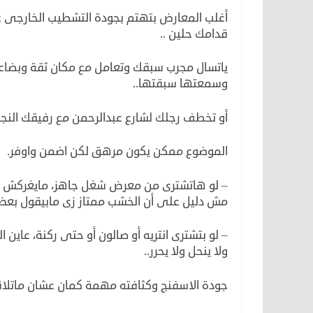
أغلب المعارض بتهتم بجودة التشطيب الخارجى ع
قدامك حلين ..
ياتسال مجرب سبقك وتعامل مع مكان ثقة وبضاعت
وسمعتها سبقتها..
أو تخطف رجلك لشارع عبدالرحمن مع رفيقك النج
الموضوع ممكن يكون مرهق لكن اضمن واوفر.
– لو هاتشترى من معرض شغل جاهز، مايغركش تقل
مش دليل على أن الخشب ممتاز زى مابيقول بعض 
– لو بتشترى انتريه أو صالون أو حتى ركنة، عاين 
ولا ينحل ولا يحرر..
جودة الاسفنج وكثافته مهمة كمان عشان ماتل