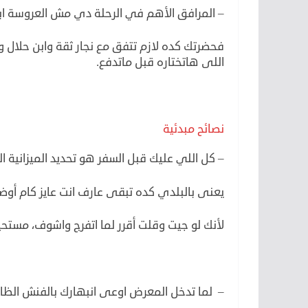
– المرافق الأهم في الرحلة دي مش العروسة ابسل
فحضرتك كده لازم تتفق مع نجار ثقة وابن حلال 
اللى هاتختاره قبل ماتدفع.
نصائح مبدئية
– كل اللي عليك قبل السفر هو تحديد الميزانية ال
يعنى بالبلدي كده تبقى عارف انت عايز كام أوض
لأنك لو جيت وقلت أقرر لما اتفرج واشوف، مستحي
– لما تدخل المعرض اوعى انبهارك بالفنش الظاه