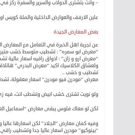
– وانت بتشترى الدولاب والسرير والسفرة ركز في
عاين الارفف والعوارض الداخلية والملة كويس او
بعض المعارض الجيدة
عن تجربة اهل الخبرة في التعامل مع المعارض ا
“معرض ابو سمره” : تشطيب متوسط خشب متين اس
“معرض ارو و زان” : اذواق راقيه اسعار عالية ت
ولعشاق الكلاسيك اكيد “معرض البدري” هاتلاقو
تشطيب و خشب ..
معرض “مودرن فيو مودرن” اسعار معقولة، تشط
ولو نويت تشترى خشب ابيض وتشطب انت، فيه زي م
لكن لو معاك فلوس يبقى معارض “اسماعيل الع
وفيه كمان معارض “الجلاد” لكن اسعارها عالي
“بينوكيو” مودرن اسعار عاليا جدا وتشطيب راقي 