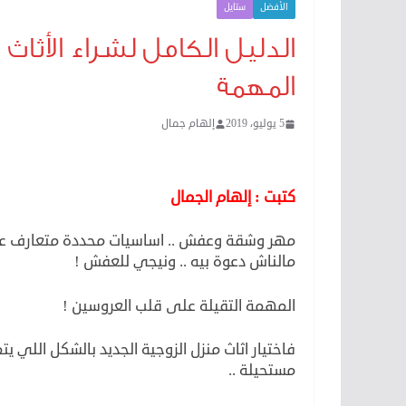
الأفضل
ستايل
الدليل الكامل لشراء الأثاث
المهمة
5 يوليو، 2019
إلهام جمال
الأثاث من دمياط
كتبت : إلهام الجمال
مهر وشقة وعفش .. اساسيات محددة متعارف عليها
مالناش دعوة بيه .. ونيجي للعفش !
المهمة التقيلة على قلب العروسين !
فاختيار اثاث منزل الزوجية الجديد بالشكل اللي 
مستحيلة ..