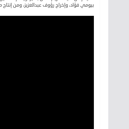
بيومي فؤاد، وإخراج رؤوف عبدالعزيز، ومن إنتاج