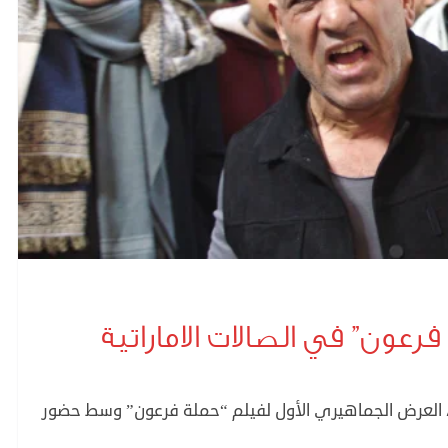
ون” في الصالات الاماراتية
س، العرض الجماهيري الأول لفيلم “حملة فرعون” وسط حضور