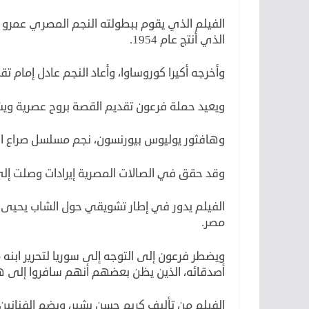
الفيلم الذي يقوم ببطولته النجم المصري عمرو 
الذي أنتج عام 1954.
وأخرجه أكيرا كوروساوا، وأعاد النجم عادل إمام
ويعيد حملة فرعون تقديم القصة بروح عصرية ويش
وهافثور يوليوس بيورنسون، نجم مسلسل صراع ال
وقد حقق في الصالات المصرية إيرادات وصلت إلى 12 مليون جنيه مصري
الفيلم يدور في إطار تشويقي حول الشاب يحيى ا
مصر.
ويضطر فرعون إلى التوجه إلى سوريا لتحرير ابنه
أصدقائه، الذين يظن بعضهم أنهم سافروا إلى هن
الفيلم من تأليف كريم حسن بشير، ويضم الفنانين 