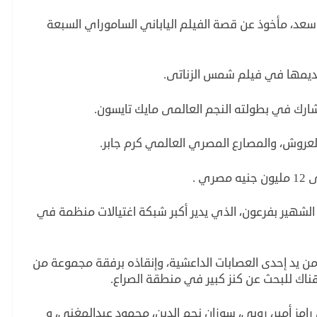
سعد، مأخوذ عن قصة الفيلم الياباني الساموراي السبعة
 تقديمها في فيلم شمس الزناتى.
ارك في بطولته النجم العالمى مايك تايسون.
عروش، والمصارع المصري العالمي كرم جابر.
 .
لشهير بفرعون، الذي يدير أكبر شبكة اغتيالات منظمة في
 من يد إحدى العصابات الداعشية، وإنقاذه برفقة مجموعة من
اك للبحث عن كنز كبير في منطقة الصراع.
رامز أمير، روبي، سوزان نجم الدين، محمود عبدالمغني، و