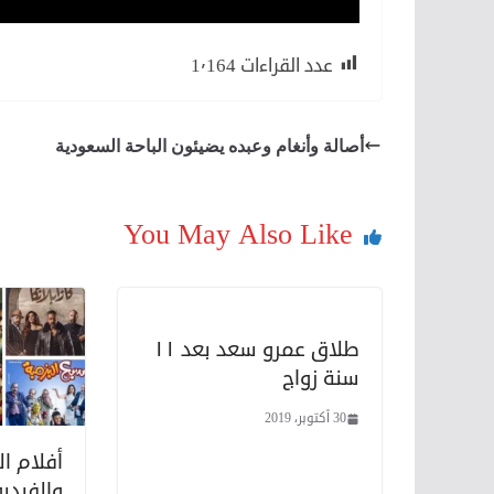
عدد القراءات
1٬164
أصالة وأنغام وعبده يضيئون الباحة السعودية
You May Also Like
طلاق عمرو سعد بعد ١١
سنة زواج
30 أكتوبر، 2019
أفلام ال
والفيديو