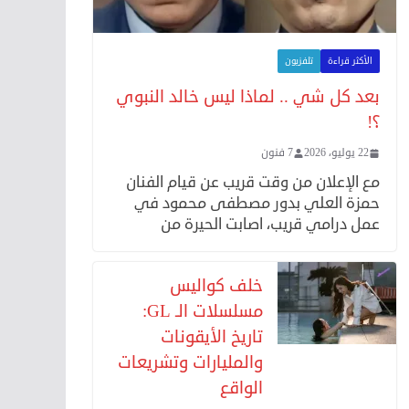
الأكثر قراءة
تلفزيون
بعد كل شي .. لماذا ليس خالد النبوي
؟!
22 يوليو، 2026
7 فنون
مع الإعلان من وقت قريب عن قيام الفنان
حمزة العلي بدور مصطفى محمود في
عمل درامي قريب، اصابت الحيرة من
خلف كواليس
مسلسلات الـ GL:
تاريخ الأيقونات
والمليارات وتشريعات
الواقع