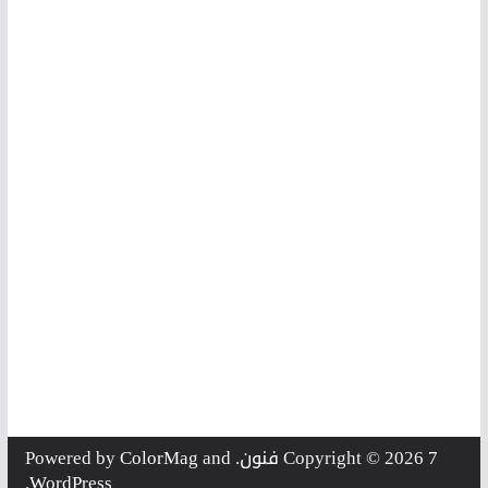
7 فنون
Copyright © 2026
. Powered by
and
ColorMag
.
WordPress