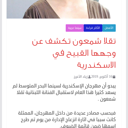
الأفضل
الأكثر قراءة
سينما عربية
تقلا شمعون تكشف عن
وجهها القبيح في
الاسكندرية
16 أكتوبر، 2019
زياد الأعرج
يبدو أن مهرجان الإسكندرية لسينما البحر المتوسط لم
يسعد كثيرا هذا العام لاستقبال الفنانة اللبنانية تقلا
شمعون .
فبحسب مصادر عديدة من داخل المهرجان، الممثلة
كانت سببا في اثارة انزعاج الإدارة من يوم تم طرح
اسمها ضمن قائمة الضيوف.