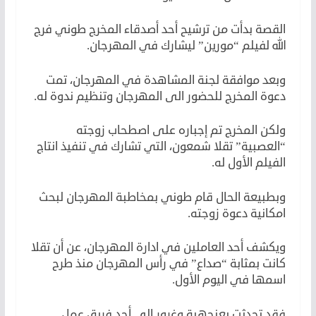
القصة بدأت من ترشيح أحد أصدقاء المخرج طوني فرج
الله لفيلم “مورين” ليشارك في المهرجان.
وبعد موافقة لجنة المشاهدة في المهرجان، تمت
دعوة المخرج للحضور الى المهرجان وتنظيم ندوة له.
ولكن المخرج تم إجباره على اصطحاب زوجته
“العصبية” تقلا شمعون، التي تشارك في تنفيذ انتاج
الفيلم الأول له.
وبطبيعة الحال قام طوني بمخاطبة المهرجان لبحث
امكانية دعوة زوجته.
ويكشف أحد العاملين في ادارة المهرجان، عن أن تقلا
كانت بمثابة “صداع” في رأس المهرجان منذ طرح
اسمها في اليوم الأول.
فقد تحدثت بعنجهية وغرور الى أحد فريق عمل