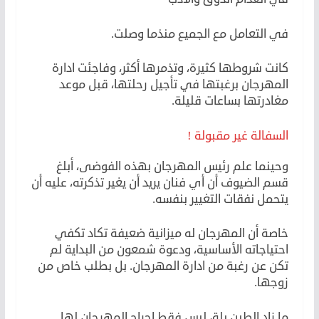
في التعامل مع الجميع منذما وصلت.
كانت شروطها كثيرة، وتذمرها أكثر، وفاجئت ادارة
المهرجان برغبتها في تأجيل رحلتها، قبل موعد
مغادرتها بساعات قليلة.
السفالة غير مقبولة !
وحينما علم رئيس المهرجان بهذه الفوضى، أبلغ
قسم الضيوف أن أي فنان يريد أن يغير تذكرته، عليه أن
يتحمل نفقات التغيير بنفسه.
خاصة أن المهرجان له ميزانية ضعيفة تكاد تكفي
احتياجاته الأساسية، ودعوة شمعون من البداية لم
تكن عن رغبة من ادارة المهرجان. بل بطلب خاص من
زوجها.
ما زاد الطين بلة، ليس فقط احراج المهرجان لها