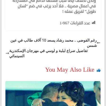
ولكن تكشف أيضا سبب فشلها الدائم في المشاركة
في اعمال مصرية .. فلا أحد يرغب في ضم “لسان
طويل” لفريق عمله !
عدد القراءات
1٬967
رغم الفوضى .. محمد رشاد يسعد 10 آلاف طالب في عين
شمس
تفاصيل صراع لبلبة و لوسي في مهرجان الإسكندرية
السينمائي
You May Also Like