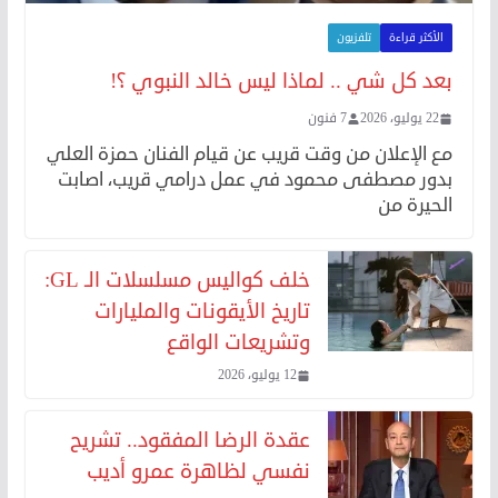
الأكثر قراءة
تلفزيون
بعد كل شي .. لماذا ليس خالد النبوي ؟!
22 يوليو، 2026
7 فنون
مع الإعلان من وقت قريب عن قيام الفنان حمزة العلي
بدور مصطفى محمود في عمل درامي قريب، اصابت
الحيرة من
خلف كواليس مسلسلات الـ GL:
تاريخ الأيقونات والمليارات
وتشريعات الواقع
12 يوليو، 2026
عقدة الرضا المفقود.. تشريح
نفسي لظاهرة عمرو أديب