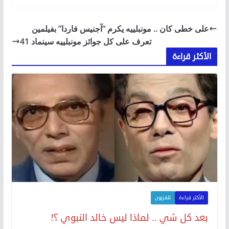
على خطى كان .. مونبلييه يكرم “آجنيس فاردا” بفيلمين
تعرف على كل جوائز مونبلييه سينماد 41
الأكثر قراءة
الأكثر قراءة
تلفزيون
بعد كل شي .. لماذا ليس خالد النبوي ؟!