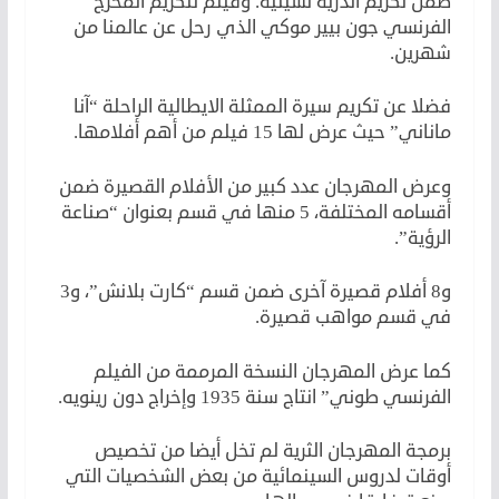
ضمن تكريم أندريه تشينيه. وفيلم لتكريم المخرج
الفرنسي جون بيير موكي الذي رحل عن عالمنا من
شهرين.
فضلا عن تكريم سيرة الممثلة الايطالية الراحلة “آنا
ماناني” حيث عرض لها 15 فيلم من أهم أفلامها.
وعرض المهرجان عدد كبير من الأفلام القصيرة ضمن
أقسامه المختلفة، 5 منها في قسم بعنوان “صناعة
الرؤية”.
و8 أفلام قصيرة آخرى ضمن قسم “كارت بلانش”، و3
في قسم مواهب قصيرة.
كما عرض المهرجان النسخة المرممة من الفيلم
الفرنسي طوني” انتاج سنة 1935 وإخراج دون رينويه.
برمجة المهرجان الثرية لم تخل أيضا من تخصيص
أوقات لدروس السينمائية من بعض الشخصيات التي