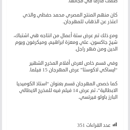
صنعت فارقا في مجالها.
كان منهم المنتج المصري محمد حفظي والذي
اعتذر عن الذهاب للمهرجان.
ومع ذلك تم عرض ستة أعمال من انتاجه هي اشتباك،
شيخ جاكسون، علي ومعزة ابراهيم، وميكرفون ويوم
الدين ومن ضهر راجل.
وفي قسم خاص لعرض أفلام المخرج الشهير
“ايساكي لاكوستا” عرض المهرجان 15 فيلما.
كما خصص المهرجان قسم بعنوان “استاذ الكوميديا
الابطالية”، تم عرض 14 فيلم فيه للمخرج الايطالي
البارز باولو فيرتسي.
عدد القراءات
351