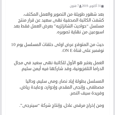
31 أكتوبر، 2019
7 فنون
بعد شهور طويلة من التصوير والعمل المكثف،
كشفت الكاتبة الصحفية نهى سعيد عن قرار منتج
مسلسل “حواديت الشانزلزيه” بعرض العمل فقط بعد
اسبوعين من نهاية تصويره.
حيث من المتوقع عرض اولى حلقات المسلسل يوم 10
نوفمبر على قناة ON E.
العمل يعتبر هو الأول للكاتبة نهى سعيد في مجال
الدراما التلفزيونية، وقد شاركها فيه أيمن سليم.
المسلسل بطولة إياد نصار، ومى سليم، وداليا
مصطفى، وإنجى المقدم، وإدوارد، وعايدة رياض،
وفريدة سيف النصر.
ومن إخراج مرقص عادل، وإنتاج شركة “سينرجى”.