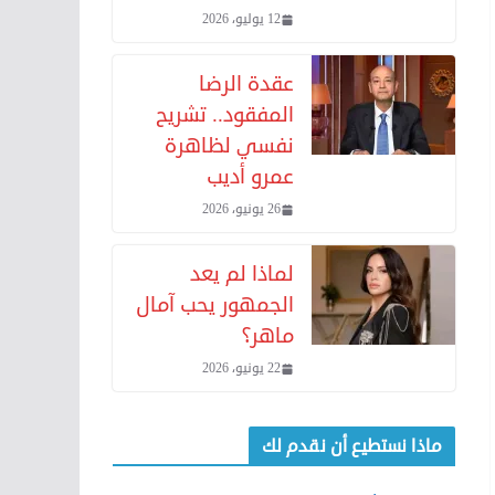
12 يوليو، 2026
عقدة الرضا
المفقود.. تشريح
نفسي لظاهرة
عمرو أديب
26 يونيو، 2026
لماذا لم يعد
الجمهور يحب آمال
ماهر؟
22 يونيو، 2026
ماذا نستطيع أن نقدم لك