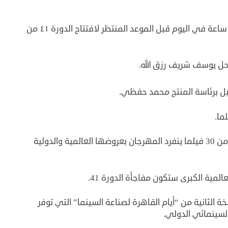
حيث شوهد النجارين والعمال يعملون بمعدل 18 ساعة في اليوم قبل الموعد المنتظر لافتتاح الدورة ٤١ من
ما بين روائي طويل وتسجيلي وقصير، منها أكثر من 30 فيلما ينفرد المهرجان بعروضها العالمية والدولية
مية الكبرى ستكون مفاجأة الدورة 41.
قيم المهرجان النسخة الثانية من “أيام القاهرة لصناعة السينما” التي توفر
لسينمائي الدولي.