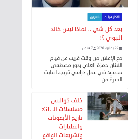
الأكثر قراءة
تلفزيون
بعد كل شي .. لماذا ليس خالد
النبوي ؟!
22 يوليو، 2026
7 فنون
مع الإعلان من وقت قريب عن قيام
الفنان حمزة العلي بدور مصطفى
محمود في عمل درامي قريب، اصابت
الحيرة من
خلف كواليس
مسلسلات الـ GL:
تاريخ الأيقونات
والمليارات
وتشريعات الواقع