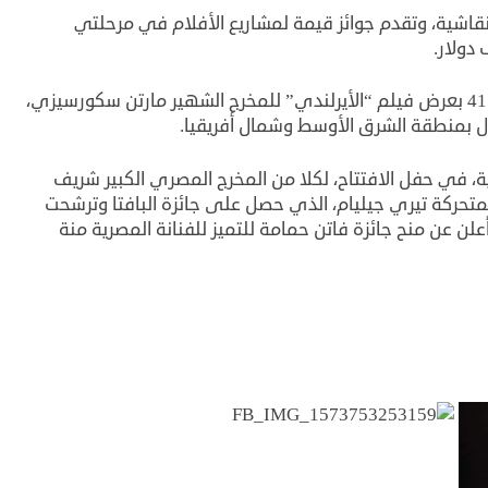
نقاشية، وتقدم جوائز قيمة لمشاريع الأفلام في مرحلتي
كان المهرجان قد كشف مؤخرا عن افتتاح الدورة 41 بعرض فيلم “الأيرلندي” للمخرج الشهير مارتن سكورسيزي،
ول بمنطقة الشرق الأوسط وشمال أفريقيا.
ية، في حفل الافتتاح، لكلا من المخرج المصري الكبير شريف
لمتحركة تيري جيليام، الذي حصل على جائزة البافتا وترشحت
علن عن منح جائزة فاتن حمامة للتميز للفنانة المصرية منة