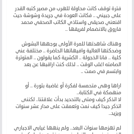
فترة توقف كانت محاولة للهرب من مصير كتبه القدر
على جبيني .. فكانت العودة في جريدة وشوشة حيث
اقنعني صديقى واستاذي الكاتب الصحفي محمد
فاروق بالانضمام لفريقها ..
وهناك شاهدتها للمرة الأولى بوجهها البشوش
وضحكتها العالية وافيهاتها الحاضرة .. مختلفة عني
كلية .. فانا الخجولة .. الكشرية كما يقولون .. المتوترة
الصامته اغلب الوقت .. لذلك كنت اراقبها عن بعد
وابتسم في صمت ..
اراها وهى متحمسة لفكرة أو غاضبة بثورة .. أو
منهمكة في الكتابة..
لا اتذكر كيف ومتى بالتحديد بدأت علاقتنا.. لكننى
اتذكر جيدا كيف نمت وتعمقت على مدار عشر سنوات
ويزيد..
لم تهزمها سنوات البعد.. ولم ينهها غيابي الاجباري