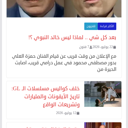
الأكثر قراءة
تلفزيون
بعد كل شي .. لماذا ليس خالد النبوي ؟!
22 يوليو، 2026
7 فنون
مع الإعلان من وقت قريب عن قيام الفنان حمزة العلي
بدور مصطفى محمود في عمل درامي قريب، اصابت
الحيرة من
خلف كواليس مسلسلات الـ GL:
تاريخ الأيقونات والمليارات
وتشريعات الواقع
12 يوليو، 2026