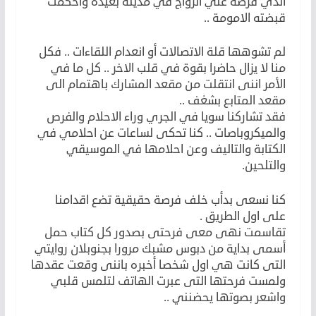
الذي فرضه علي الزواج في مدينة بعيدة واحكمت
قبضته الامومة ..
لم تشوهها قلة الاتصالات أو انعدام اللقاءات .. فكل
منا لا يزال حاضرا بقوة في قلب الاخر .. كل ما في
الأمر اننى انتقلت من مقعد المشارك باهتمام الى
مقعد المتابع بشغف ..
فقد تشاركنا سويا في الجري وراء الاحلام والفرص
والميكروباصات .. كنا تحكى لساعات عن احلامي في
الكتابة والتاليف وعن احلامها في الموسيقي
والتلحين.
كنا نسعى بدأب خلف فرصة حقيقية تضع اقدامنا
على اول الطريق .
تقاسمت نهى معى فرحتى بصدور كل كتاب حمل
أسمى بداية من دبوس مشبك مرورا بجنوبلان روايتي
التى كانت هي اول شخصا أخبره باننى وقعت عقدها
ولمست فرحتها التى عبرت الهاتف لتلمس قلبي
واشعر بصوتها يحضنني ..