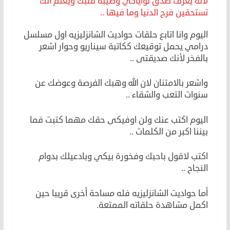
لأنه يعرف صدق نواياكي وطيبة قلبك ويعلم انك
تستحقين فرح الدنيا وما فيها ..
اليوم وانا اتابع حلقات حواديت الشانزليزيه اول مسلسل
درامي يحمل توقيعك ككاتبة سيناريو وحوار اشعر
بالفخر لأنك صديقتى ..
واشعر بالامتنان لان الله وهبك الفرصة وعوضك عن
سنوات التعب والشقاء ..
اليوم اكتب عنك ولن اوفيكى حقك مهما كتبت فما
بيننا اكبر من الكلمات ..
اكتب لاقول باحبك وفخورة بيكي وبادعيلك بدوام
النجاح ..
أما حواديت الشانزليزيه فله مساحة أخرى قريبا حين
اكمل مشاهدة حلقاته الممتعة.
إلهام الجمال تكتب .. أنا أحب نهى سعيد