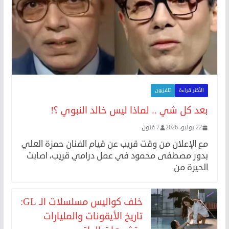
الأكثر قراءة
تلفزيون
بعد كل شي .. لماذا ليس خالد النبوي ؟!
22 يوليو، 2026
7 فنون
مع الإعلان من وقت قريب عن قيام الفنان حمزة العلي
بدور مصطفى محمود في عمل درامي قريب، اصابت
الحيرة من
خلف كواليس مسلسلات الـ GL:
تاريخ الأيقونات والمليارات