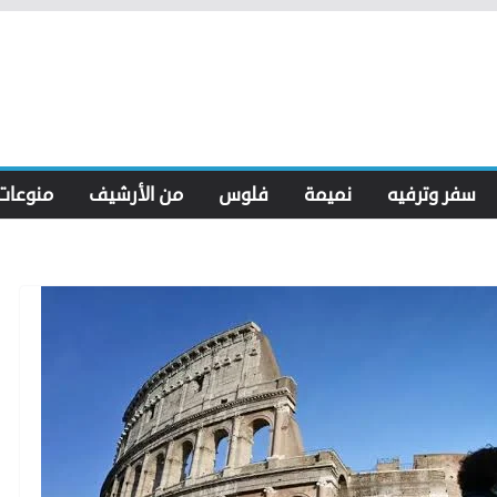
سفر وترفيه
نميمة
فلوس
من الأرشيف
منوعات