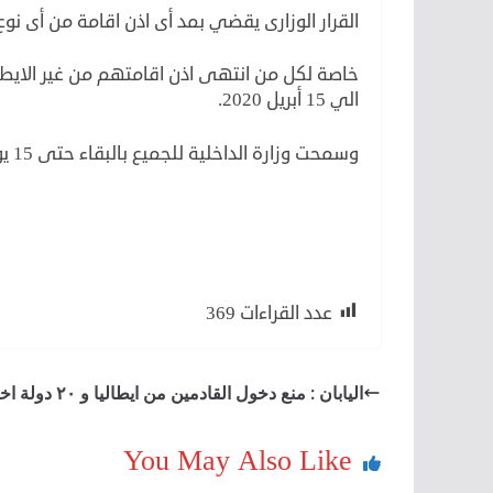
القرار الوزارى يقضي بمد أى اذن اقامة من أى نوع
الي 15 أبريل 2020.
وسمحت وزارة الداخلية للجميع بالبقاء حتى 15 يونيو. لمعاودة استكمال اجراءات اقامتهم الدائمة.
الاقامة في ايطاليا
عدد القراءات
369
اليابان : منع دخول القادمين من ايطاليا و ٢٠ دولة اخرى
You May Also Like