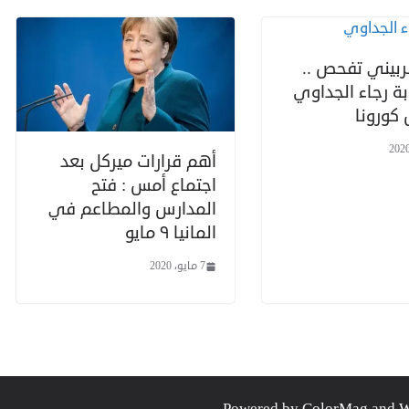
شربيني تفحص ..
بة رجاء الجداوي
كورونا
أهم قرارات ميركل بعد
اجتماع أمس : فتح
المدارس والمطاعم في
المانيا ٩ مايو
7 مايو، 2020
.
ColorMag
and
W