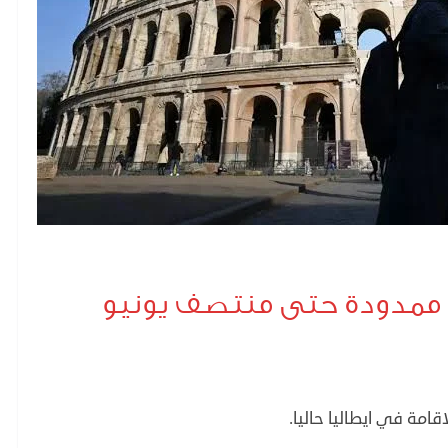
ليا ممدودة حتى منتصف يونيو
قامة في ايطاليا حاليا.