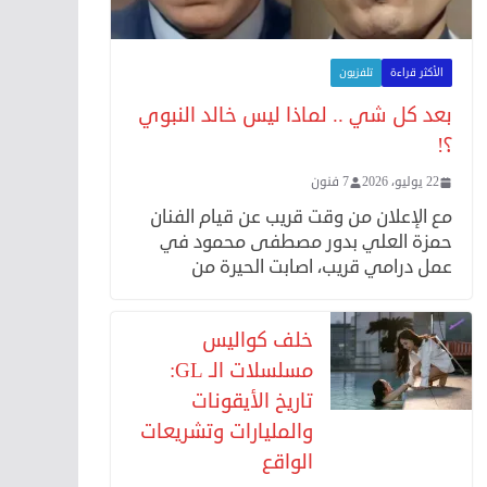
الأكثر قراءة
تلفزيون
بعد كل شي .. لماذا ليس خالد النبوي
؟!
22 يوليو، 2026
7 فنون
مع الإعلان من وقت قريب عن قيام الفنان
حمزة العلي بدور مصطفى محمود في
عمل درامي قريب، اصابت الحيرة من
خلف كواليس
مسلسلات الـ GL:
تاريخ الأيقونات
والمليارات وتشريعات
الواقع