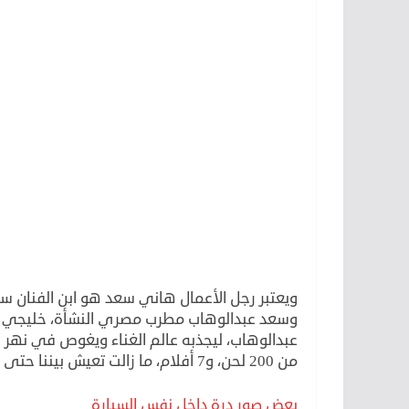
ويعتبر رجل الأعمال هاني سعد هو ابن الفنان سع
وسعد عبدالوهاب مطرب مصري النشأة، خليجي ال
عبدالوهاب، ليجذبه عالم الغناء ويغوص في نهر ع
من 200 لحن، و7 أفلام، ما زالت تعيش بيننا حتى الآن .
بعض صور درة داخل نفس السيارة