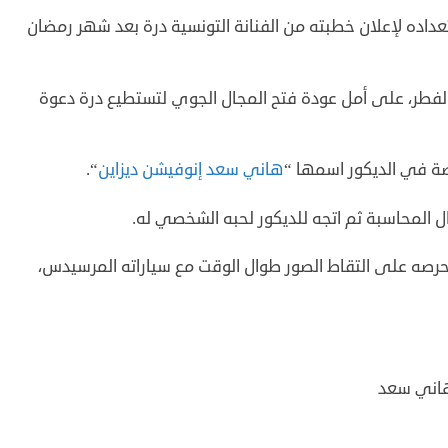
اده لإعلان خطبته من الفنانة التونسية درة بعد شهر رمضان
الفطر، على أمل عودة فتح المجال الجوي لتستطيع درة دعوة
 في الديكور اسمها “
هاني سعد إنوفيشن ديزاين
“.
لمحاسبة ثم اتجه للديكور لحبه الشخصي له.
صه على التقاط الصور طوال الوقت مع سياراته المرسيدس،