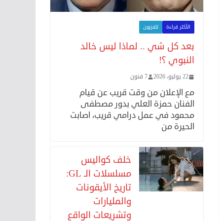
الأكثر قراءة
تلفزيون
بعد كل شي .. لماذا ليس خالد
النبوي ؟!
22 يوليو، 2026
7 فنون
مع الإعلان من وقت قريب عن قيام
الفنان حمزة العلي بدور مصطفى
محمود في عمل درامي قريب، اصابت
الحيرة من
خلف كواليس
مسلسلات الـ GL:
تاريخ الأيقونات
والمليارات
وتشريعات الواقع