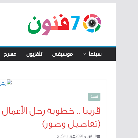
Skip
to
content
سينما
موسيقى
تلفزيون
مسرح
نميمة
قريبا .. خطوبة رجل الأعما
(تفاصيل وصور)
19 أبريل، 2020
زياد الأعرج