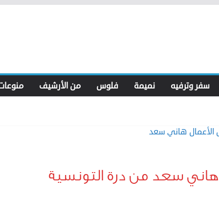
سفر وترفيه
نميمة
فلوس
من الأرشيف
منوعات
ل هاني سعد من درة التونسية