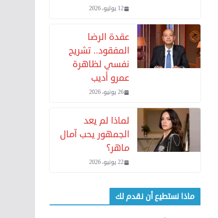
12 يوليو، 2026
عقدة الرضا
المفقود.. تشريح
نفسي لظاهرة
عمرو أديب
26 يونيو، 2026
لماذا لم يعد
الجمهور يحب آمال
ماهر؟
22 يونيو، 2026
ماذا نستطيع أن نقدم لك