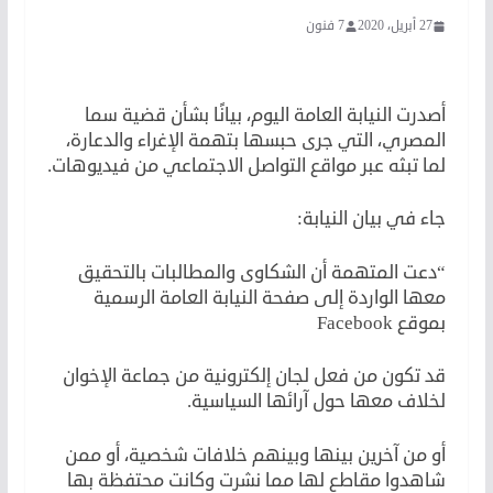
27 أبريل، 2020
7 فنون
سما المصري في النيابة
أصدرت النيابة العامة اليوم، بيانًا بشأن قضية سما
المصري، التي جرى حبسها بتهمة الإغراء والدعارة،
لما تبثه عبر مواقع التواصل الاجتماعي من فيديوهات.
جاء في بيان النيابة:
“دعت المتهمة أن الشكاوى والمطالبات بالتحقيق
معها الواردة إلى صفحة النيابة العامة الرسمية
بموقع Facebook
قد تكون من فعل لجان إلكترونية من جماعة الإخوان
لخلاف معها حول آرائها السياسية.
أو من آخرين بينها وبينهم خلافات شخصية، أو ممن
شاهدوا مقاطع لها مما نشرت وكانت محتفظة بها