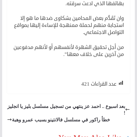
بهاتفها الذي ادعت سرقته.
وان تَقَدُّم بعض المحامين بشكاوى ضدها ما هو إلا
استجابة منهم لحملة ممنهجة للإساءة إليها بمواقع
التواصل الاجتماعي.
من أجل تحقيق الشهرة لأنفسهم أو لأنهم مدفوعين
من آخرين على خلاف معها”.
سما المصري في النيابة
عدد القراءات
421
بعد اسبوع .. احمد عز ينتهي من تسجيل مسلسل بليز يا انجليز
!
خطأ راكور في مسلسل فالانتينو بسبب عمرو وهبة