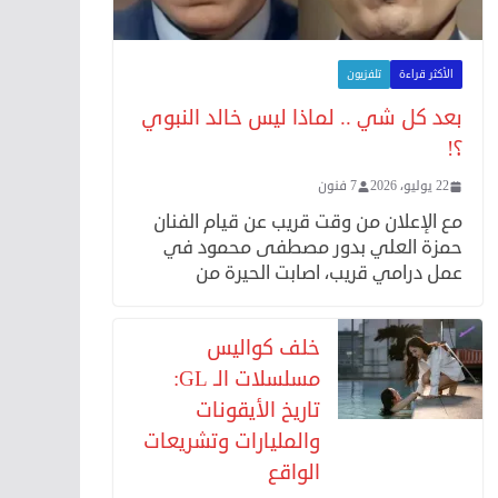
الأكثر قراءة
تلفزيون
بعد كل شي .. لماذا ليس خالد النبوي
؟!
22 يوليو، 2026
7 فنون
مع الإعلان من وقت قريب عن قيام الفنان
حمزة العلي بدور مصطفى محمود في
عمل درامي قريب، اصابت الحيرة من
خلف كواليس
مسلسلات الـ GL:
تاريخ الأيقونات
والمليارات وتشريعات
الواقع