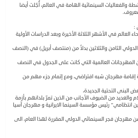
نالت من كل الأنشطة والفعاليات السينمائية الهامة في العالم، أُجّلت أيضا
لمعروف.
:
 العالم في الأشهر الثلاثة الأخيرة وبعد الدراسات الأولية
لدولي الثامن والثلاثين بدلاً من (منتصف أبريل) في (النصف
ا من المهرجانات العالمية التي كانت على الجدول في النصف
ة إقامة مهرجان شبه افتراضي، ومع إتمام جزء مهم من
ض البنى التحتية الجديدة،
لام والعديد من الضيوف الأجانب من الذين تمرّ بلدانهم بأزمة
ين انتظامي” رئيس مؤسسة السينما الايرانية و مهرجان آسيا
 من مهرجان فجر السينمائي الدولي المقررة لهذا العام، الى