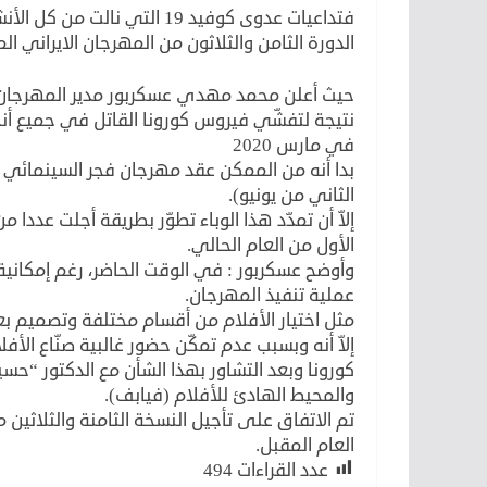
فتداعيات عدوى كوفيد 19 التي 
الدورة الثامن والثلاثون من المهرجان الايراني ا
حيث أعلن محمد مهدي عسكربور مدير المهرجان 
نتيجة لتفشّي فيروس كورونا القاتل في جميع أنحاء
في مارس 2020
بدا أنه من الممكن عقد مهرجان فجر السينمائي ا
الثاني من يونيو).
إلاّ أن تمدّد هذا الوباء تطوّر بطريقة أجلت عدد
الأول من العام الحالي.
وأوضح عسكربور : في الوقت الحاضر، رغم إمكاني
عملية تنفيذ المهرجان.
مثل اختيار الأفلام من أقسام مختلفة وتصميم بع
إلاّ أنه وبسبب عدم تمكّن حضور غالبية صنّاع الأف
كورونا وبعد التشاور بهذا الشأن مع الدكتور “حس
والمحيط الهادئ للأفلام (فيابف).
تم الاتفاق على تأجيل النسخة الثامنة والثلاثين
العام المقبل.
عدد القراءات
494