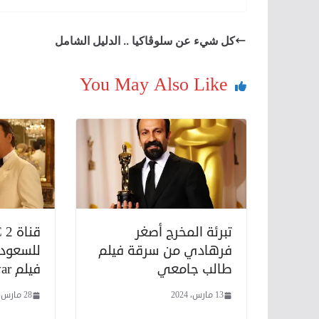
كل شيء عن سلوڤاكيا .. الدليل الشامل
You May Also Like
تبرئة المخرج أصغر
فرهادي من سرقة فيلم
للسعودي
طالب جامعي
فيلم Charlie wilson’s war
13 مارس، 2024
28 مارس، 2020