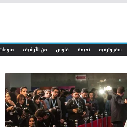
سفر وترفيه
نميمة
فلوس
من الأرشيف
منوعات