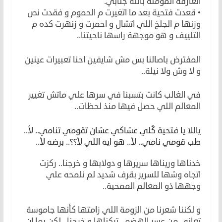
العارفة المؤمنة بالله جنابي.
• قعدت فتحية بعد ما اتغيرت م الحموم و فقدت نص
وزنها م الجلخ اللي اتشال و احمرت و زنهرت كده م
التلييف و هو موجهة راسها ناحيتنا..
المفترض باصالنا بس مش شايفين احنا تعبيرات عينين
و لا وش ولا نيلة..
في الغالب كانت بتسبنا في سرها علي ماتش تغيير
المعالم اللي حصل فيها منذ لحظات..
ياللا يا فتحية كُلي عشاكي عشان تقومي تنامي.. لأ..
طب قومي نامي.. لأ.. هو ايه اللي لأ؟؟.. برضه لأ..
خدناها وريناها سريرها و دولابها و خرجنا.. ركزت
اتجاه وشها للسرير بقرف شديد لم نلمحه علي
وجهها ذو المعالم الممحية..
و لكننا شعرنا من الزومة اللي زامتها كأنها جاموسة
تعاني من عسر الهضم.. تركناها و خرجنا.. لكن بما إن