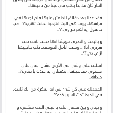
الفار كان قد بدأ يلعب في عبنا من ناحيتها..
فقد عدنا بعد دقائق لنطمئن عليها فلم نجدها في
فراشها.. يوه.. هي البت فتزحية لحقت تهرب؟؟.. طب
حانقول ايه لعم نبراوي؟؟..
و بالبحث و التحري فوجئنا انها دخلت نامت تحت
سريري أنا!!.. وقفت اتأمل الموقف.. طب حاجيبها
ازاي دي؟؟..
اتقلبت علي وشي في الأرض عشان ابقي علي
مستوي مخاطبتها.. بتعملي ايه عندك يا بنتي؟؟..
حندالله..
الحمدلله علي كل شئ بس ايه الفكرة من انك تلبدى
في الحيط تحت السرير كده؟؟..
و بيني و بين نفسي قلت يا عيني البنت منكسرة و