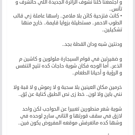
و اجتمعنا كلنا نشوف الزائرة الجديدة اللي حاتشرف و
تآنس..
• كانت فتزحية كائن بلا ملامح.. راسها عاملة زي قالب
الطوب الاحمر.. مستطيلة بزوايا قايمة.. خارج منها
تشكيلين..
ودنتين شبه ودان القطة بجد..
و ضفيرتين في قوام السيجارة ملولوين و كاشين م
الذعر.. أما الوجه فكان شوية حاجات كده تتيح التنفس
و الرؤية و أحيانا الطعام..
خرمين مكان العينين بلا سحبة و لا رموش و لا قبة ولا
نني باين ولا لون.. خط زى نص الطبق كناية عن بُق..
شوية شعر منطورين تعبيرا عن الحواجب لكن واحد
لازق في سقف قورتها و التاني سارح لوحده في
وشها كده ماتعرفش موقعه المفروض يكون فين..