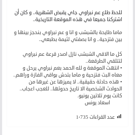
للحظ طلع عم نبراوي جاي يقبض الشهرية.. و كان أن
اشتركنا جميعا في هذه الموقعة التاريخية..
ماما طايحة بالشبشب و انا و عم نبراوي بنحجز بينها و
بين فتزحية.. و انا بصفتي لئيمة بطبعي..
كل ما الاقي الشبشب نازل اصدر قرعة عم نبراوي
لتتلقي الطرقعة..
• انتهت الموقعة و لله الحمد بعم نبراوي يرحل و
معاه البت فتزحية و ماما بتدش بواقي الفازة وراهم..
• هذه حادثة حقيقية.. لا يميزها عن غيرها من
الحوادث الشخصية الا تاريخ حدوثها.. للعجب اعجاب..
كانت يوم تلاتين يونيو.
مقال
اسعاد يونس
عدد القراءات
1٬735