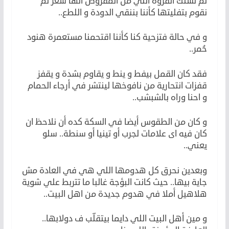
ثم نسلك الفروة التي من المفروض أنها شعر ثم
نقوم بتفليتها كأننا بننقي الدودة و اللطع..
و في حالة فتزحية كنا كأننا اقتحمنا مستعمرة هنود
حُمر..
فقد كان القمل بيفط و ينط و يقاوم بشدة و يقفز
قفزات انتحارية من نافوخها لينتشر في أرجاء الحمام
و احنا وراه بالشبشب..
و كان من الطقوس أيضا في السكة كده أن نلاحظ ان
كان فيه اى علامات لجرب أو تينيا أو سنطة.. سلو
يعني..
وبعدين نحرق كل هدومها اللي هي في العادة مش
جاية بيها.. حيث كانت البؤجة غالبا ما تتربط علي شوية
هلاهيل أملا في هدوم جديدة من اهل البيت..
و مين أهل البيت اللي دايما بيتقلّب ف دولابها..