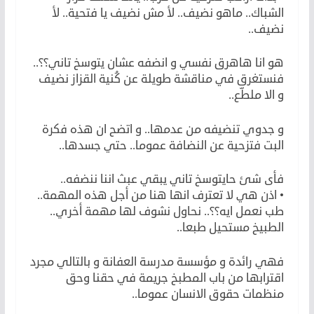
الشباك.. ماهو نضيف.. لأ مش نضيف يا فتحية.. لأ
نضيف..
هو انا هاهرق نفسي و انضفه عشان يتوسخ تاني؟؟..
فنستغرق في مناقشة طويلة عن كُنية القزاز نضيف
و الا ملطّع..
و جدوي تنضيفه من عدمها.. و اتضح ان هذه فكرة
البت فتزحية عن النضافة عموما.. حتي جسدها..
فأى شئ حايتوسخ تاني يبقي عبث اننا ننضفه..
• اذن هي لا تعترف انها هنا من أجل هذه المهمة..
طب نعمل ايه؟؟.. نحاول نشوف لها مهمة أخري..
الطبيخ مستحيل طبعا..
فهي رائدة و مؤسسة مدرسة العفانة و بالتالي مجرد
اقترابها من باب المطبخ جريمة في حقنا وحق
منظمات حقوق الانسان عموما..