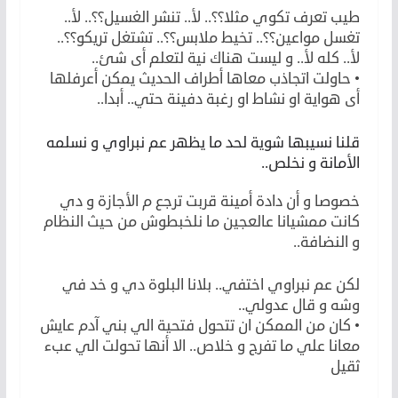
طيب تعرف تكوي مثلا؟؟.. لأ.. تنشر الغسيل؟؟.. لأ..
تغسل مواعين؟؟.. تخيط ملابس؟؟.. تشتغل تريكو؟؟..
لأ.. كله لأ.. و ليست هناك نية لتعلم أى شئ..
• حاولت اتجاذب معاها أطراف الحديث يمكن أعرفلها
أى هواية او نشاط او رغبة دفينة حتي.. أبدا..
قلنا نسيبها شوية لحد ما يظهر عم نبراوي و نسلمه
الأمانة و نخلص..
خصوصا و أن دادة أمينة قربت ترجع م الأجازة و دي
كانت ممشيانا عالعجين ما نلخبطوش من حيث النظام
و النضافة..
لكن عم نبراوي اختفي.. بلانا البلوة دي و خد في
وشه و قال عدولي..
• كان من الممكن ان تتحول فتحية الي بني آدم عايش
معانا علي ما تفرج و خلاص.. الا أنها تحولت الي عبء
ثقيل