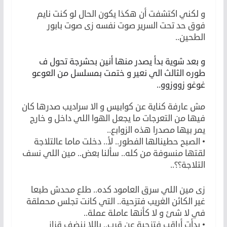
و لكني اكتشفت أن هكذا يكون الحال لو كنت نايم
فوق حد تحت السرير صوت نفسه زى صوت بابور
الطحين..
و بعد شوية بدأ يصدر منها أنين بحشرجة تحول ف
طوره الثالث الي نعير و ختمت بمسلسل من العوعو
غوغو زووزوو..
مش عارفة كناية عن كوابيس و الا سراديب صدرها كان
فيها من التعرجات ما يجعل الهوا اللي داخل و خارج
يمر بيها مصدرا هذه الزوابع..
• الصبح حطينالها الفطور.. لأ.. دخلت ماما عالتلاجة
لقتها منسوفة من كله.. سألنا بعض.. مين اللي نسف
التلاجة؟؟..
زى مين اللي سرق العامود كده.. طلع محدش طبعا
غير الكائن الغريب فتزحية.. التي كانت تجلس محملقة
في لا شئ و لا كأنها عاملة عملة..
• بدأت أراقب فتزحية عن قرب.. ياللا ننضف قزاز