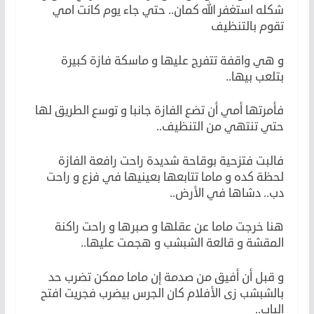
شكله استغفر الله كمان.. حتي جاء يوم كانت امي
تقوم بالتنظيف
و هي واقفة تتفرج عليها و ماسكة فازة كبيرة
بتلعب بيها..
فأمرتها أمي أن تضع الفازة جانبا و توسع الطريق لها
حتي تنتهي من التنظيف..
فالبت فتزحية بوقاحة شديدة راحت رافعة الفازة
لحظة كده و ماما تتابعها بعينيها في فزع و راحت
دب.. دشاها في الأرض..
هنا خرجت ماما عن عقلها و صبرها و راحت راكنة
المقشة و قالعة الشبشب و هجمت عليها..
و قبل أن أفيق من صدمة إن ماما ممكن تضرب حد
بالشبشب زى الأفلام كان الجرس بيضرب فجريت افتح
الباب..