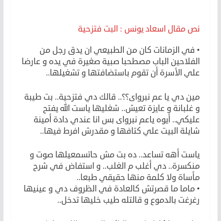
نص مقال اسعاد يونس : البت فتزحية
• في الزمانات كان من الطبيعي ان يدق رجل من
الفلاحين الباب مصطحبا صبية صغيرة في يده و عارضا
علي الأسرة أن تقوم باستضافتها و تشغيلها..
مين دي يا عم نبرواى؟؟.. قالك دي فتزحية.. بت طيبة
و غلبانة و عايزة تعيش.. شغليها ياست الله يفتح
عليكي.. أيوه ياعم نبرواى بس انا عندي دادة أمينة
شايلة البيت علي كتافها و مقدرش افرط فيها..
ياست أهه تساعد.. ده بت مش حاتسمعيلها صوت و
منكسرة.. دي أغلب م الغلب.. و استفاض في شرح
مأساة ولا كلمة منها حقيقي طبعا..
• ماما ما قصرتش كالعادة في الظروف دي و عينيها
رغرغت بالدموع و قالتله طيب خليها تدخل..