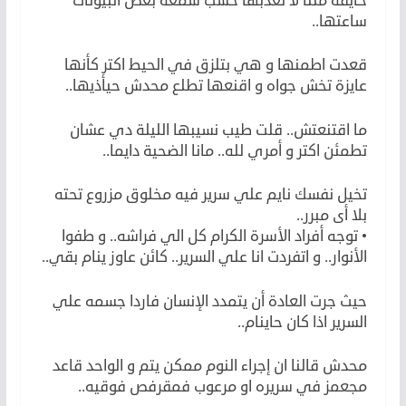
خايفة مننا لا نعذبها حسب سمعة بعض البيوتات
ساعتها..
قعدت اطمنها و هي بتلزق في الحيط اكتر كأنها
عايزة تخش جواه و اقنعها تطلع محدش حيأذيها..
ما اقتنعتش.. قلت طيب نسيبها الليلة دي عشان
تطمئن اكتر و أمري لله.. مانا الضحية دايما..
تخيل نفسك نايم علي سرير فيه مخلوق مزروع تحته
بلا أى مبرر..
• توجه أفراد الأسرة الكرام كل الي فراشه.. و طفوا
الأنوار.. و اتفردت انا علي السرير.. كائن عاوز ينام بقي..
حيث جرت العادة أن يتمدد الإنسان فاردا جسمه علي
السرير اذا كان حاينام..
محدش قالنا ان إجراء النوم ممكن يتم و الواحد قاعد
مجعمز في سريره او مرعوب فمقرفص فوقيه..