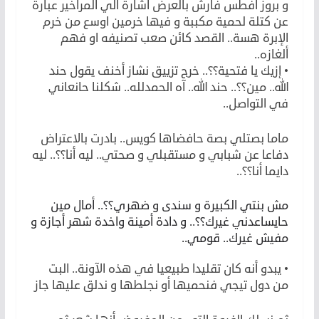
و بروز أفطس فارش بالعرض اشارة الي المراخير عبارة
عن كتلة لحمية مكببة و فيها خرمين اوسع من خرم
الإبرة هسة.. القصد كائن صعب تصنيفه او فهم
ألغازه..
• إزيك يا فتحية؟؟.. خرج تزييق نشاز أخنف يقول حند
الله.. مين؟؟.. حند الله.. آه الحمدلله.. شكلنا حانعاني
في التواصل..
ماما بصتلي بصة حافضاها كويس.. بادرت بالاعتراض
دفاعا عن شبابي و مستقبلي و صحتي.. ليه أنا؟؟.. ليه
دايما أنا؟؟..
مش بنتي الكبيرة و سندى و ضهري؟؟.. أمال مين
حايساعدني غيرك؟؟.. و دادة أمينة واخدة شهر أجازة و
مفيش غيرك.. قومي..
• يبدو أنه كان تقليدا طبيعيا في هذه الآونة.. البت
من دول تيجي فنحميها أو نجلطها و ندلق عليها جاز