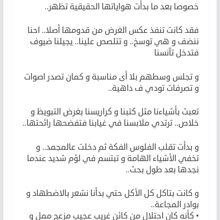
خصوصا بعد ما بدأت هواياتها الحقيقية تظهر..
فقد كانت تنفذ عكس الغرض من قدومها أصلا.. احنا
ننضف و هي توسخ.. و تتلصص علينا.. يجيلنا ضيوف
فتدخل تآنسنا
و تجلس وسطهم بلا أى مناسبة و كمان تصدر اصوات
و تصرفات تودي ف داهية..
تعبث بأشياءنا مثل كتبنا و كراريسنا بغرض التبويظ و
خلاص.. ترتدي ملابسنا في غيابنا فتفضحها رائحتها..
و بدأت تقلب الفلوس الفكة ثم دخلت عالمجمد.. و
تخفي الأشياء الهامة و تبتسم في لؤم شديد عندما
نجدها بعد طول بحث..
و كانت بتاكل كل الأكل حتي بدأنا نشعر بالاضطهاد و
بوادر المجاعة..
• كأنه كان احتلال من كائن غريب عجيب مزعج ممل و