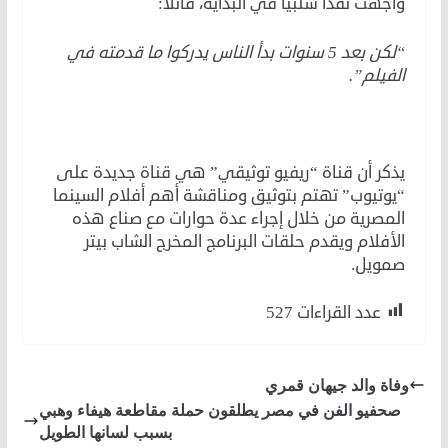
واجهت نقدًا سلبيًا في البداية، قائلا:
“لكن بعد 5 سنوات بدأ الناس يدركوا ما قدمته في
الفيلم”.
يذكر أن قناة “ريفيو توثيقي” هي قناة جديدة على
“يوتيوب” تهتم بتوثيق ومناقشة أهم أفلام السينما
المصرية من خلال إجراء عدة حوارات مع صناع هذه
الأفلام ويقدم حلقات البرنامج المخرج الشاب بيتر
صمويل.
عدد القراءات
527
وفاة والد جيهان قمري
صحفيو الفن في مصر يطلقون حملة مقاطعة هيفاء وهبي
بسبب لسانها الطويل