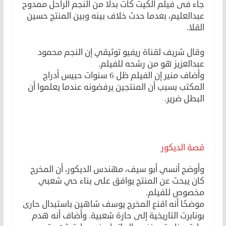
جاء فى فيلم الكيت كات بدلًا من النجم الراحل ممدوح
عبدالعليم، بعدما حدث خلاف بينه وبين المنتج حسين
القلا.
وقال شريف لقناة ريفيو توثيقي إن النجم محمود
عبدالعزيز هو من رشحه للفيلم.
وأضاف منير إن الفيلم ظل 6 سنوات حبيس أدراج
المكتب بسبب أن المنتجين يرفضونه عندما يعلموا أن
البطل ضرير.
قصة الديكور
وأوضح أنسي أبو سيف، مهندس الديكور، أن المخرج
كان يبحث عن المنتج يوافق على بناء حي شعبي
مخصوص للفيلم.
موضحًا أنه اقنع المخرج يوسف شاهين باستبدال حارى
بونابرت التاريخية إلى حارة شعبية. وأضاف أنه هدم