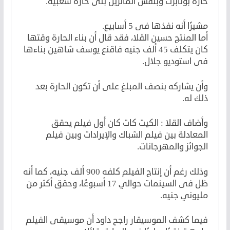
حارة بونابرت وبنفس الماتريل بنى حارة شعبية.
مشيرًا أنه نفذها فى 5 أسابيع.
أما المنتج حسين القلا، فقد قال أن بناء الحارة وقتها
كان يتكلف 45 ألف جنيه فاقنع يوسف شاهين بناءها
فى استوديو جلال.
وأن يشاركه بنصف المبلغ على أن تكون الحارة بعد
ذلك له.
وأضاف القلا : الكيت كات كان أول فيلم يحقق
المعادلة بين فيلم الشباك والإيرادات وبين فيلم
الجوائز والمهرجانات.
وذلك رغم أن إنتاج الفيلم كلفه 900 ألف جنيه، كما أنه
ظل فى السينمات حوالي 17 أسبوعًا، وحقق أكثر من
مليوني جنيه.
فيما كشف الموسيقار راجح داود أن موسيقى الفيلم