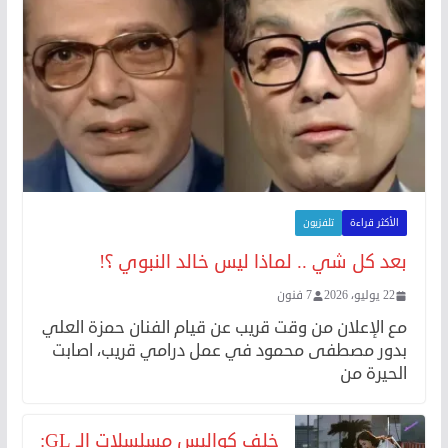
الأكثر قراءة
تلفزيون
بعد كل شي .. لماذا ليس خالد النبوي ؟!
22 يوليو، 2026
7 فنون
مع الإعلان من وقت قريب عن قيام الفنان حمزة العلي
بدور مصطفى محمود في عمل درامي قريب، اصابت
الحيرة من
خلف كواليس مسلسلات الـ GL: