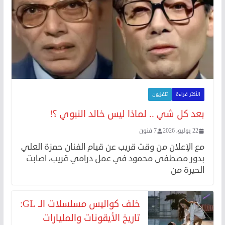
الأكثر قراءة
تلفزيون
بعد كل شي .. لماذا ليس خالد النبوي ؟!
22 يوليو، 2026
7 فنون
مع الإعلان من وقت قريب عن قيام الفنان حمزة العلي
بدور مصطفى محمود في عمل درامي قريب، اصابت
الحيرة من
خلف كواليس مسلسلات الـ GL:
تاريخ الأيقونات والمليارات