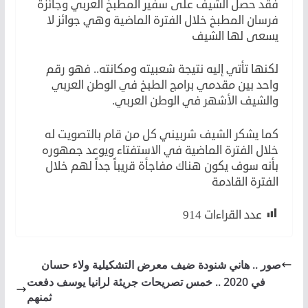
فقد حصل الشيف على سفير المطبخ العربي وجائزة
فرسان المطبخ خلال الفترة الماضية وهي جوائز لا
يسعى لها الشيف
لكنها تأتي إليه نتيجة شعبيته ومكانته.. فهو رقم
واحد بين مقدمي برامج الطبخ في الوطن العربي
والشيف الأشهر في الوطن العربي.
كما يشكر الشيف شربيني كل من قام بالتصويت له
خلال الفترة الماضية في الاستفتاء ويوعد جمهوره
بأنه سوف يكون هناك مفاجأة قريباً جداً لهم خلال
الفترة القادمة
عدد القراءات
914
صور .. هاني شنودة ضيف معرض التشكيلية ولاء حسان
في 2020 .. خمس تصريحات جريئة لرانيا يوسف دفعت
ثمنهم