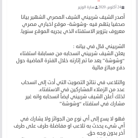
24 أكتوبر، 2020
سارة الوزير
أصدر الشيف شربيني الشيف المصري الشهير بيانا
صحفيا يتهم فيه -وشوشة- موقع اخباري مصري
معروف بتزوير الاستفتاء الذي يجريه الموقع سنويا.
الشربيني قال في بيانه :
يعلن الشيف شربيني انسحابه من مسابقة استفتاء
“وشوشة” يعد ما تم إثارته خلال الفترة الماضية حول
دفع مبالغ مالية
والتلاعب في نتائج التصويت التي أدت إلى انسحاب
عدد من الزملاء المشاركين في الاستفتاء.
لذلك أعلن الشيف شربيني ايضاً انسحابه وانه غير
مشارك في استفتاء “وشوشة”
فهو لا يسع إلى أي نوع من الجوائز ولا يشارك في
أي شيء يحدث به تلاعب او مفاضلة طرف على طرف
أخر بدون وجه حق.