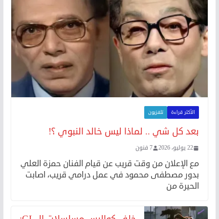
الأكثر قراءة
تلفزيون
بعد كل شي .. لماذا ليس خالد النبوي ؟!
22 يوليو، 2026
7 فنون
مع الإعلان من وقت قريب عن قيام الفنان حمزة العلي
بدور مصطفى محمود في عمل درامي قريب، اصابت
الحيرة من
خلف كواليس مسلسلات الـ GL: