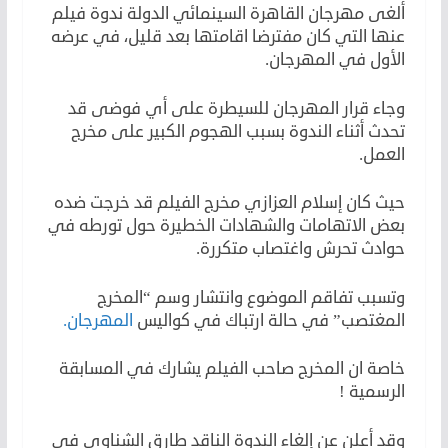
ألغى مهرجان القاهرة السينمائي الدولة ندوة فيلم
عنها التي كان مفترضا اقامتها بعد قليل، في عرضه
الأول في المهرجان.
وجاء قرار المهرجان للسيطرة على أي فوضى قد
تحدث أثناء الندوة بسبب الهجوم الكبير على مخرج
العمل.
حيث كان إسلام العزازي مخرج الفيلم قد خرجت ضده
بعض الاتهامات والشهادات الخطيرة حول تورطه في
حوادث تحرش واغتصاب متكررة.
وتسبب تفاقم الموضوع وانتشار وسم “المخرج
المغتصب” في حالة ارتباك في كواليس
المهرجان.
خاصة ان المخرج صاحب الفيلم يشارك في المسابقة
الرسمية !
وقد أعلن عن إلغاء الندوة الناقد طارق الشناوي في