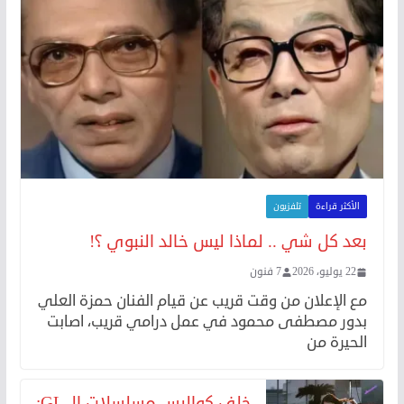
الأكثر قراءة
تلفزيون
بعد كل شي .. لماذا ليس خالد النبوي ؟!
22 يوليو، 2026
7 فنون
مع الإعلان من وقت قريب عن قيام الفنان حمزة العلي
بدور مصطفى محمود في عمل درامي قريب، اصابت
الحيرة من
خلف كواليس مسلسلات الـ GL: